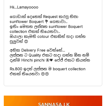
Hii...Lamayoooo
ගොඩාක් දෙනෙක් Request කරපු නිසා
sunflower Boquert 💐 ගෙනාවා..
ඉතිං මෙතන ලස්සන sunflower Boquert
collection එකක් තියෙනවා..
ඔයාලා කැමති colour එකකින් හදා ගන්න
පුලුවන් 😍
අනික Delivery Free වෙන්නේ...
ලස්සන ට Quality එකට හදා ගන්න ඕන නම්
දැන්ම Hinchi pinchi 🦋💗 පේජ් එකට කියන්න
Rs.800 ඉදන් ලස්සන ම boquert collection
එකක් තියෙනවා 😍😍