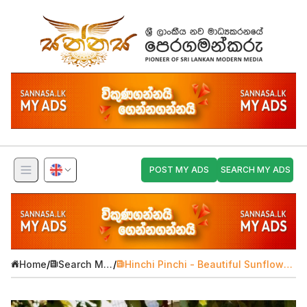
POST MY ADS
SEARCH MY ADS
Home
/
Search My
/
Hinchi Pinchi - Beautiful Sunflower
Ads
Bouquets