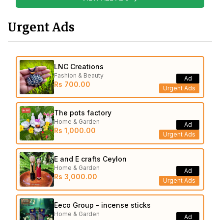
Urgent Ads
LNC Creations
Fashion & Beauty
Ad
Rs 700.00
Urgent Ads
The pots factory
Home & Garden
Ad
Rs 1,000.00
Urgent Ads
E and E crafts Ceylon
Home & Garden
Ad
Rs 3,000.00
Urgent Ads
Eeco Group - incense sticks
Home & Garden
Ad