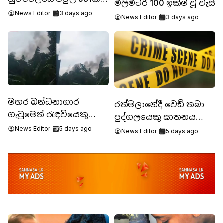
මිලිමීටර් 100 ඉක්ම වූ වැසි
පීඩා
News Editor
3 days ago
News Editor
3 days ago
මහර බන්ධනාගාර
රත්මලානේදී වෙඩි තබා
ගැටුමෙන් රැඳවියෙකු
පුද්ගලයෙකු ඝාතනය
මරුට
News Editor
5 days ago
කෙරේ
News Editor
5 days ago