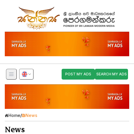
POST MY ADS
SEARCH MY ADS
Home
/
News
News