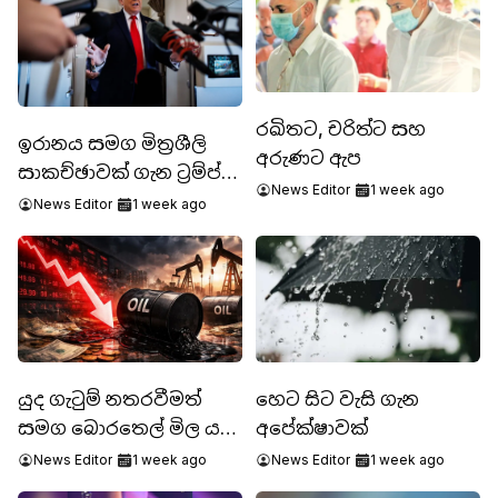
රඛිතට, චරිත්ට සහ
ඉරානය සමග මිත්‍රශීලි
අරුණට ඇප
සාකච්ඡාවක් ගැන ට්‍රම්ප්
News Editor
1 week ago
කියයි
News Editor
1 week ago
යුද ගැටුම් නතරවීමත්
හෙට සිට වැසි ගැන
සමග බොරතෙල් මිල යළි
අපේක්ෂාවක්
පහතට
News Editor
1 week ago
News Editor
1 week ago