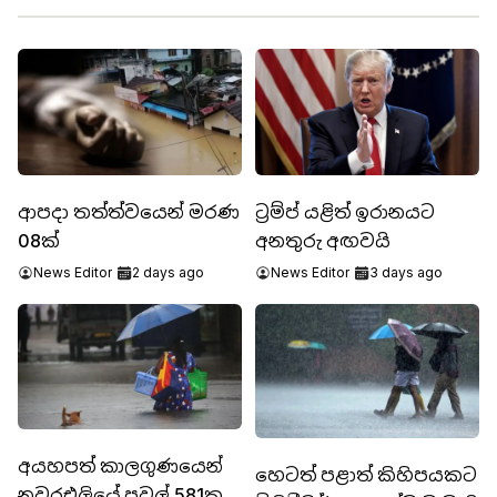
ආපදා තත්ත්වයෙන් මරණ
ට්‍රම්ප් යළිත් ඉරානයට
08ක්
අනතුරු අඟවයි
News Editor
2 days ago
News Editor
3 days ago
අයහපත් කාලගුණයෙන්
හෙටත් පළාත් කිහිපයකට
නුවරඑලියේ පවුල් 581කට