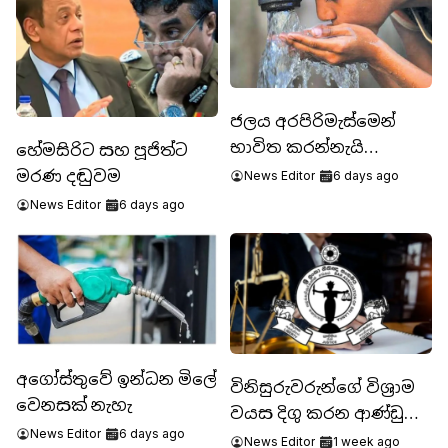
ජලය අරපිරිමැස්මෙන්
භාවිත කරන්නැයි
හේමසිරිට සහ පූජිත්ට
ඉල්ලීමක්
මරණ දඬුවම
News Editor
6 days ago
News Editor
6 days ago
අගෝස්තුවේ ඉන්ධන මිලේ
විනිසුරුවරුන්ගේ විශ්‍රාම
වෙනසක් නැහැ
වයස දිගු කරන ආණ්ඩුවේ
News Editor
6 days ago
යෝජනාවට නීතිඥ
News Editor
1 week ago