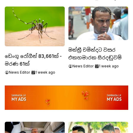
සංගමයේ විරෝධය
මන්ත්‍රී චමින්දට වසර
ඩෙංගු රෝගීන් 83,661ක් -
එකහමාරක සිරදඬුවම්
මරණ 61ක්
News Editor
1 week ago
News Editor
1 week ago