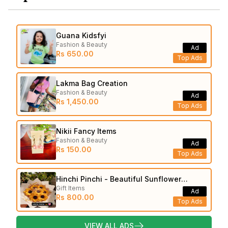
Guana Kidsfyi
Fashion & Beauty
Ad
Rs 650.00
Top Ads
Lakma Bag Creation
Fashion & Beauty
Ad
Rs 1,450.00
Top Ads
Nikii Fancy Items
Fashion & Beauty
Ad
Rs 150.00
Top Ads
Hinchi Pinchi - Beautiful Sunflower
Gift Items
Bouquets
Ad
Rs 800.00
Top Ads
VIEW ALL ADS