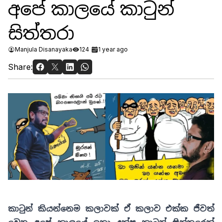
අපේ කාලයේ කාටුන්
සිත්තරා
Manjula Disanayaka
124
1 year ago
Share:
කාටුන් කියන්නෙම කලාවක් ඒ කලාව එක්ක ජීවත්