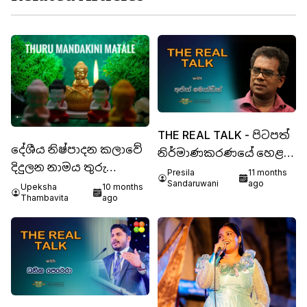
THE REAL TALK - පිටපත්
දේශීය නිෂ්පාදන කලාවේ
නිර්මාණකරණයේ හෙළ
දිදුලන නාමය තුරු
අභිමානය අජිත් මෙන්ඩිස්
Presila
11 months
Sandaruwani
ago
මන්දාකිණි
Upeksha
10 months
Thambavita
ago