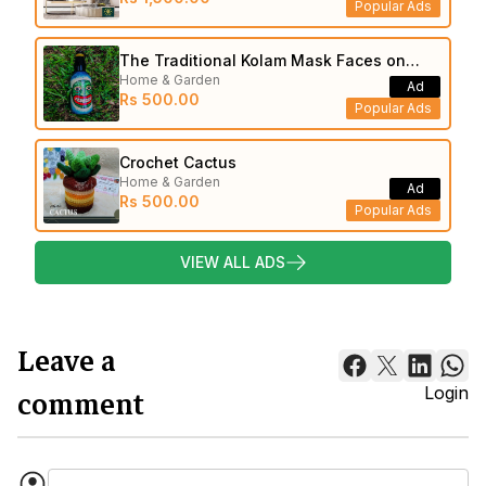
Popular Ads
The Traditional Kolam Mask Faces on
Home & Garden
Bottle
Ad
Rs 500.00
Popular Ads
Crochet Cactus
Home & Garden
Ad
Rs 500.00
Popular Ads
VIEW ALL ADS
Leave a
comment
Login