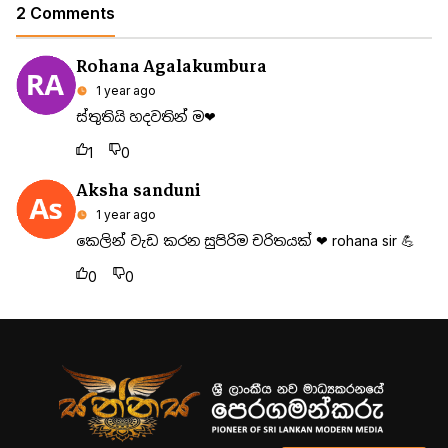
2 Comments
Rohana Agalakumbura
1 year ago
ස්තුතියි හදවතින් ම❤
1
0
Aksha sanduni
1 year ago
කෙලින් වැඩ කරන සුපිරිම චරිතයක් ❤ rohana sir 💪
0
0