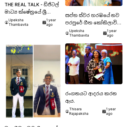
THE REAL TALK - ඩිජිටල්
මාධ්‍ය ක්ෂේත්‍රයේ ශ්‍රී
සප්ත ස්වර හරඹයේ නව
ලාංකේය අභිමානය ධනික
Upeksha
1 year
පරපුරේ ගීත කෝකිලාවිය
Thambavita
ago
පෙරේරා
මනේන්ද්‍රි අබේකෝන්
Upeksha
1 year
Thambavita
ago
රංගනයට ආදරය කරන
ඇය.
Thisara
1 year
Rajapaksha
ago