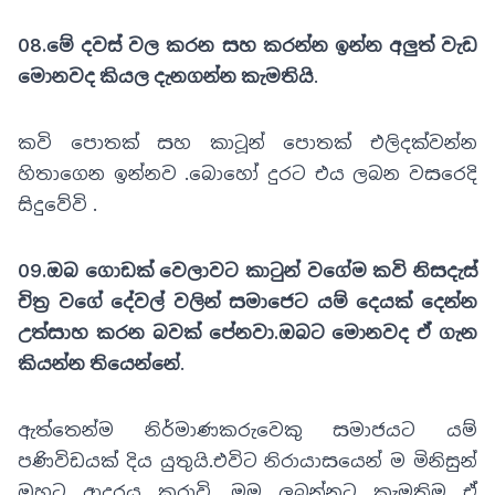
08.මේ දවස් වල කරන සහ කරන්න ඉන්න අලුත් වැඩ
මොනවද කියල දැනගන්න කැමතියි
.
කවි පොතක් සහ කාටූන් පොතක් එලිදක්වන්න
හිතාගෙන ඉන්නව .බොහෝ දුරට එය ලබන වසරෙදි
සිදුවේවි .
09.ඔබ ගොඩක් වෙලාවට කාටුන් වගේම කවි නිසදැස්
චිත්‍ර වගේ දේවල් වලින් සමාජෙට යම් දෙයක් දෙන්න
උත්සාහ කරන බවක් පේනවා.ඔබට මොනවද ඒ ගැන
කියන්න තියෙන්නේ
.
ඇත්තෙන්ම නිර්මාණකරුවෙකු සමාජයට යම්
පණිවිඩයක් දිය යුතුයි.එවිට නිරායාසයෙන් ම මිනිසුන්
ඔහුට ආදරය කරාවි .මම ලබන්නට කැමතිම ඒ