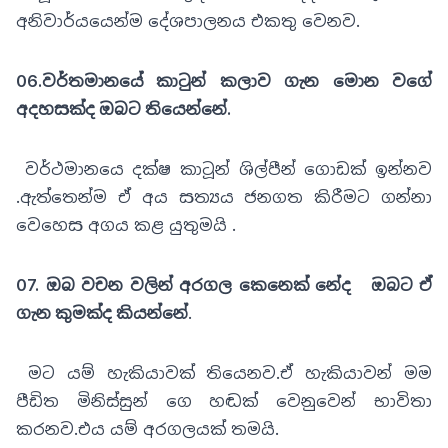
අනිවාර්යයෙන්ම දේශපාලනය එකතු වෙනව.
06.වර්තමානයේ කාටුන් කලාව ගැන මොන වගේ
අදහසක්ද ඔබට තියෙන්නේ.
වර්ථමානයෙ දක්ෂ කාටූන් ශිල්පීන් ගොඩක් ඉන්නව
.ඇත්තෙන්ම ඒ අය සත්‍යය ජනගත කිරීමට ගන්නා
වෙහෙස අගය කළ යුතුමයි .
07. ඔබ වචන වලින් අරගල කෙනෙක් නේද ඔබට ඒ
ගැන කුමක්ද කියන්නේ
.
මට යම් හැකියාවක් තියෙනව.ඒ හැකියාවන් මම
පීඩිත මිනිස්සුන් ගෙ හඬක් වෙනුවෙන් භාවිතා
කරනව.එය යම් අරගලයක් තමයි.