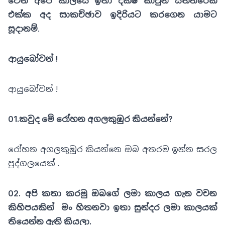
වෙන අපේ කාලයේ ඉතා දක්ෂ කාටුන් සිත්තරෙක්
එක්ක අද සාකච්ඡාව ඉදිරියට කරගෙන යාමට
සූදානම්
.
ආයුබෝවන් !
ආයුබෝවන් !
01.කවුද මේ රෝහන අගලකුඹුර කියන්නේ?
රෝහන අගලකුඹූර කියන්නෙ ඔබ අතරම ඉන්න සරල
පුද්ගලයෙක් .
02. අපි කතා කරමු ඔබගේ ලමා කාලය ගැන වචන
කිහිපයකින් මං හිතනවා ඉතා සුන්දර ලමා කාලයක්
තියෙන්න ඇති කියලා.