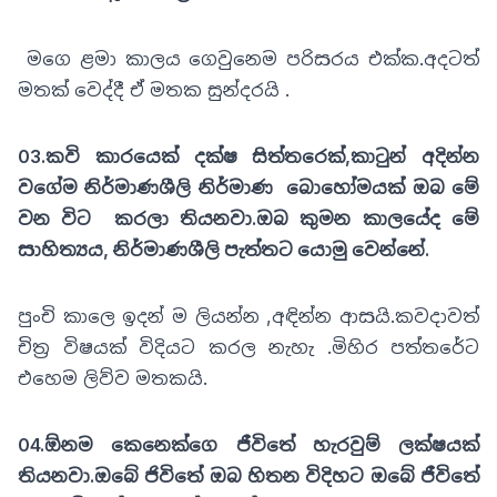
මගෙ ළමා කාලය ගෙවුනෙම පරිසරය එක්ක.අදටත්
මතක් වෙද්දී ඒ මතක සුන්දරයි .
03.කවි කාරයෙක් දක්ෂ සිත්තරෙක්,කාටුන් අදින්න
වගේම නිර්මාණශීලි නිර්මාණ බොහෝමයක් ඔබ මේ
වන විට කරලා තියනවා.ඔබ කුමන කාලයේද මේ
සාහිත්‍යය, නිර්මාණශීලි පැත්තට යොමු වෙන්නේ.
පුංචි කාලෙ ඉදන් ම ලියන්න ,අඳින්න ආසයි.කවදාවත්
චිත්‍ර විෂයක් විදියට කරල නැහැ .මිහිර පත්තරේට
එහෙම ලිව්ව මතකයි.
04.ඕනම කෙනෙක්ගෙ ජීවිතේ හැරවුම් ලක්ෂයක්
තියනවා.ඔබේ ජිවිතේ ඔබ හිතන විදිහට ඔබේ ජීවිතේ