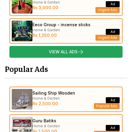
Home & Garden
Ad
Rs 3,000.00
Urgent Ads
Eeco Group - incense sticks
Home & Garden
Ad
Rs 1,250.00
Urgent Ads
VIEW ALL ADS
Popular Ads
Sailing Ship Wooden
Home & Garden
Ad
Rs 2,500.00
Popular Ads
Guru Batiks
Home & Garden
Ad
Rs 1,500.00