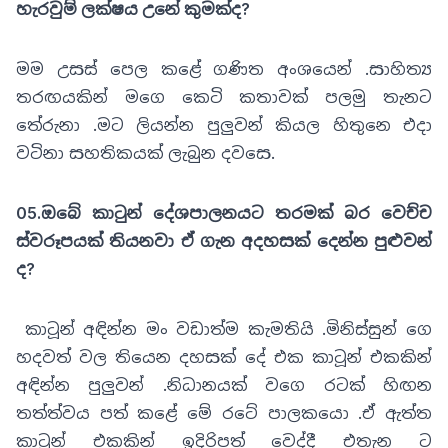
හැරවුම් ලක්ෂය උනේ කුමක්ද?
මම උසස් පෙල කළේ ගණිත අංශයෙන් .සාහිත්‍ය
තරඟයකින් මගෙ කෙටි කතාවක් පලමු තැනට
තේරුනා .මට ලියන්න පුලුවන් කියල හිතුනෙ එදා
වටිනා සහතිකයක් ලැබුන දවසෙ.
05.ඔබේ කාටුන් දේශපාලනයට තරමක් බර වෙච්ච
ස්වරූපයක් තියනවා ඒ ගැන අදහසක් දෙන්න පුළුවන්
ද?
කාටූන් අඳින්න මං වඩාත්ම කැමතියි .මිනිස්සුන් ගෙ
හදවත් වල තියෙන දහසක් දේ එක කාටූන් එකකින්
අඳින්න පුලුවන් .නිධානයක් වගෙ රටක් හිඟන
තත්ත්වය පත් කළේ මේ රටේ පාලකයො .ඒ ඇත්ත
කාටූන් එකකින් ඉදිරිපත් වෙද්දී එතැන ට