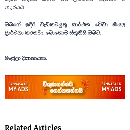
ආදරයයි
ඔබගේ ඉදිරි වැඩකටයුතු සාර්ථක වේවා කියල
ප්‍රාර්ථනා කරනවා. බොහොම ස්තූතියි ඔබට
.
මංජුලා දිසානායක.
Related Articles