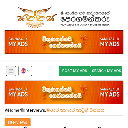
POST MY ADS
SEARCH MY ADS
Home
/
Interviews
/
අපේ කාලයේ කාටුන් සිත්තරා
Interviews