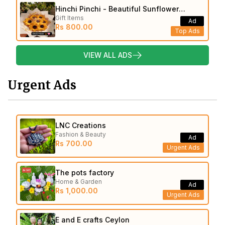
Hinchi Pinchi - Beautiful Sunflower
Gift Items
Bouquets
Ad
Rs 800.00
Top Ads
VIEW ALL ADS
Urgent Ads
LNC Creations
Fashion & Beauty
Ad
Rs 700.00
Urgent Ads
The pots factory
Home & Garden
Ad
Rs 1,000.00
Urgent Ads
E and E crafts Ceylon