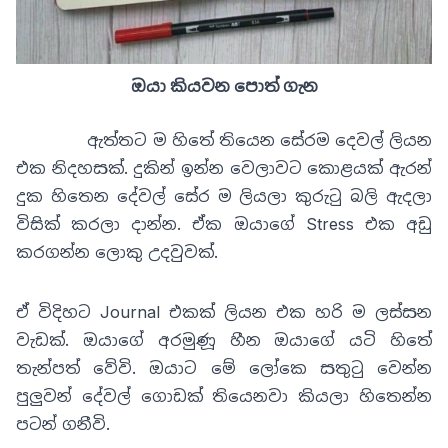
ඔයා කියවන පොත් ගැන
ඇත්තට ම හිතේ තියෙන සේරම දෙවල් ලියන
එක නිදහසක්. දුකින් ඉන්න වෙලාවට කොළයක් ඇරන්
දුක හිතෙන දේවල් සේර ම ලියලා කුරුටු බලි ඇදලා
විසික් කරලා දාන්න. ඒක ඔයාගේ Stress එක අඩු
කරගන්න ලොකු උදවුවක්.
ඒ විදිහට Journal එකක් ලියන එක හරි ම ලස්සන
වැඩක්. ඔයාගේ අරමුණූ හීන ඔයාගේ යටි හිතේ
තැන්පත් වේවි. ඔයාට මේ ලෝකෙ සතුටු වෙන්න
පුලුවන් දේවල් ගොඩක් තියෙනවා කියලා හිතෙන්න
පටන් ගනීවි.