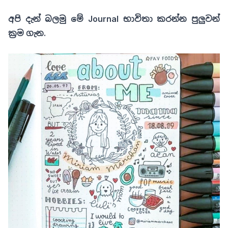
අපි දැන් බලමු මේ Journal භාවිතා කරන්න පුලුවන්
ක්‍රම ගැන.