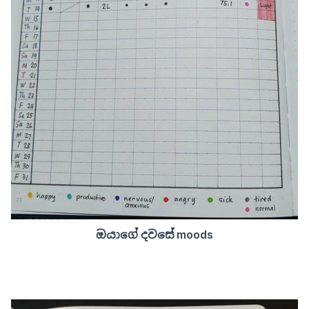
ඔයාගේ දවසේ moods