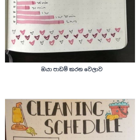
ඔයා පාඩම් කරන වෙලාව