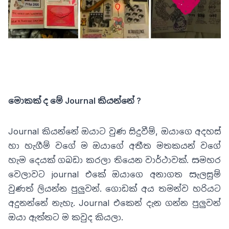
මොකක් ද මේ Journal කියන්නේ ?
Journal කියන්නේ ඔයාට වුණ සිදුවීම්, ඔයාගෙ අදහස්
හා හැගීම් වගේ ම ඔයාගේ අතීත මතකයන් වගේ
හැම දෙයක් ගබඩා කරලා තියෙන වාර්ථාවක්. සමහර
වෙලාවට journal එකේ ඔයාගෙ අනාගත සැලසුම්
වුණත් ලියන්න පුලුවන්. ගොඩක් අය තමන්ව හරියට
අදුනන්නේ නැහැ. Journal එකෙන් දැන ගන්න පුලුවන්
ඔයා ඇත්තට ම කවුද කියලා.