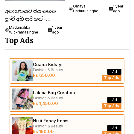
පිපෙන මල් අපි වෙමු පුංචි
Omaya
1 year
අනාගතයට පිය නගන
Hathurusinghe
ago
කැකුලු මල්..
පුංචි අඩි සටහන් -
ශිෂ්‍යත්ව විභාගය
Madumalika
1 year
Wickramasinghe
ago
Top Ads
Guana Kidsfyi
Fashion & Beauty
Ad
Rs 650.00
Top Ads
Lakma Bag Creation
Fashion & Beauty
Ad
Rs 1,450.00
Top Ads
Nikii Fancy Items
Fashion & Beauty
Ad
Rs 150.00
Top Ads