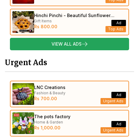
Hinchi Pinchi - Beautiful Sunflower
Gift Items
Bouquets
Ad
Rs 800.00
Top Ads
VIEW ALL ADS
Urgent Ads
LNC Creations
Fashion & Beauty
Ad
Rs 700.00
Urgent Ads
The pots factory
Home & Garden
Ad
Rs 1,000.00
Urgent Ads