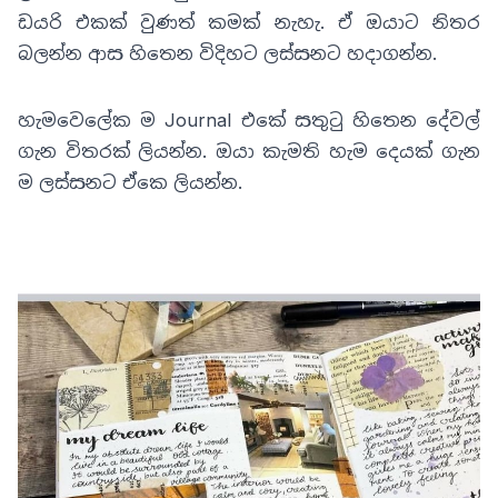
ඩයරි එකක් වුණත් කමක් නැහැ. ඒ ඔයාට නිතර
බලන්න ආස හිතෙන විදිහට ලස්සනට හදාගන්න.
හැමවෙලේක ම Journal එකේ සතුටු හිතෙන දේවල්
ගැන විතරක් ලියන්න. ඔයා කැමති හැම දෙයක් ගැන
ම ලස්සනට ඒකෙ ලියන්න.