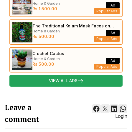
Home & Garden
Ad
Rs 1,500.00
Popular Ads
The Traditional Kolam Mask Faces on
Home & Garden
Bottle
Ad
Rs 500.00
Popular Ads
Crochet Cactus
Home & Garden
Ad
Rs 500.00
Popular Ads
VIEW ALL ADS
Leave a
comment
Login