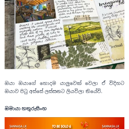
ඔයා ඔයාගේ හොදම යාලුවෙක් වෙලා ඒ විදිහට
ඔයාව පිටු අස්සේ ලස්සනට ලියවිලා තියේවි.
ඔමායා හතුරුසිංහ