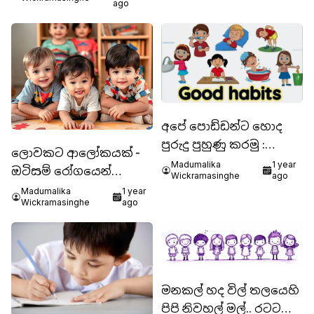
ago
අපේ පොඩ්ඩන්ට හොද
පුරුදු පුහුණු කරමු :
ලොවකට ආලෝකයක් -
නිවසේදීම පටන් ගන්න
Madumalika
1 year
ඔටිසම් රෝගයෙන්
Wickramasinghe
ago
පෙළෙන දරුවෙක් ඔබටත්
Madumalika
1 year
Wickramasinghe
ago
සිටීද?
මනකල් හද විල් තලයෙහි
පිපි නිවහල් මල්.. රටට