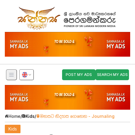
POST MY ADS
SEARCH MY ADS
Home
/
Kids
/
මනසට නිදහස ගෙනෙන - Journaling
Kids