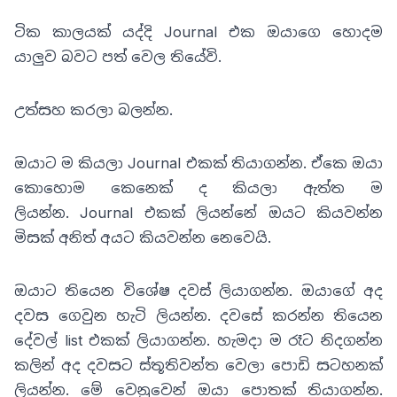
ටික කාලයක් යද්දි Journal එක ඔයාගෙ හොදම
යාලුව බවට පත් වෙල තියේවි.
උත්සහ කරලා බලන්න.
ඔයාට ම කියලා Journal එකක් තියාගන්න. ඒකෙ ඔයා
කොහොම කෙනෙක් ද කියලා ඇත්ත ම
ලියන්න. Journal එකක් ලියන්නේ ඔයට කියවන්න
මිසක් අනිත් අයට කියවන්න නෙවෙයි.
ඔයාට තියෙන විශේෂ දවස් ලියාගන්න. ඔයාගේ අද
දවස ගෙවුන හැටි ලියන්න. දවසේ කරන්න තියෙන
දේවල් list එකක් ලියාගන්න. හැමදා ම රෑට නිදගන්න
කලින් අද දවසට ස්තූතිවන්ත වෙලා පොඩි සටහනක්
ලියන්න. මේ වෙනුවෙන් ඔයා පොතක් තියාගන්න.