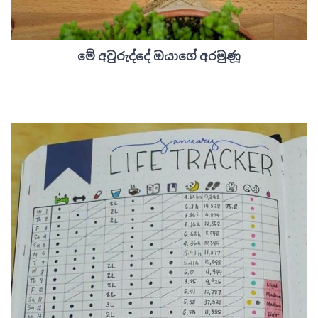
මේ අවුරුද්දේ ඔයාගේ අරමුණූ