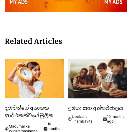
Related Articles
දරුවන්ගේ අනාගත
ළමයා සහ අන්තර්ජාලය
සාර්ථකත්වයේ මූලික
Upeksha
10 months
Thambavita
ago
පදනම : කාලය නිවැරදිව
10
Madumalika
months
කළමනාකරණය කරගමු.
Wickramasinghe