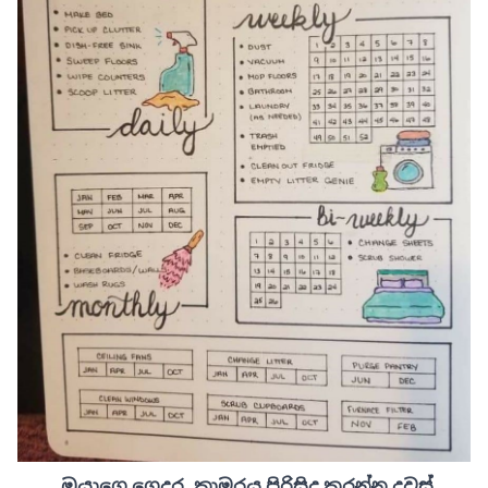
ඔයාගෙ ගෙදර, කාමරය පිරිසිදු කරන්න දවස්