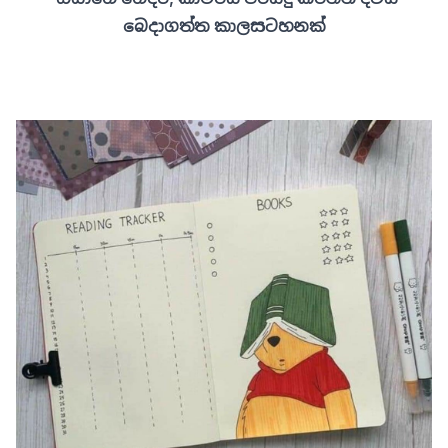
බෙදාගත්ත කාලසටහනක්