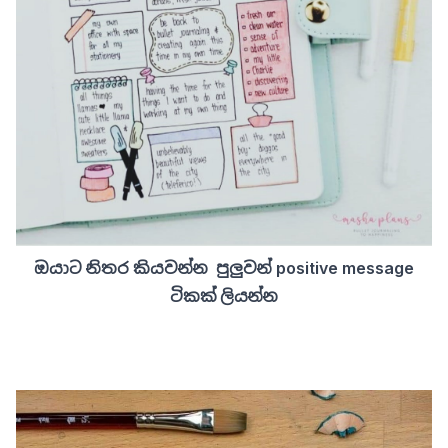
ඔයාට නිතර කියවන්න පුලුවන් positive message
ටිකක් ලියන්න