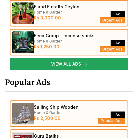
E and E crafts Ceylon
Home & Garden
Ad
Rs 3,000.00
Urgent Ads
Eeco Group - incense sticks
Home & Garden
Ad
Rs 1,250.00
Urgent Ads
VIEW ALL ADS
Popular Ads
Sailing Ship Wooden
Home & Garden
Ad
Rs 2,500.00
Popular Ads
Guru Batiks