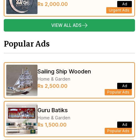
Rs 2,000.00
Ad
Urgent Ads
VIEW ALL ADS
Popular Ads
Sailing Ship Wooden
Home & Garden
Rs 2,500.00
Ad
Popular Ads
Guru Batiks
Home & Garden
Rs 1,500.00
Ad
Popular Ads