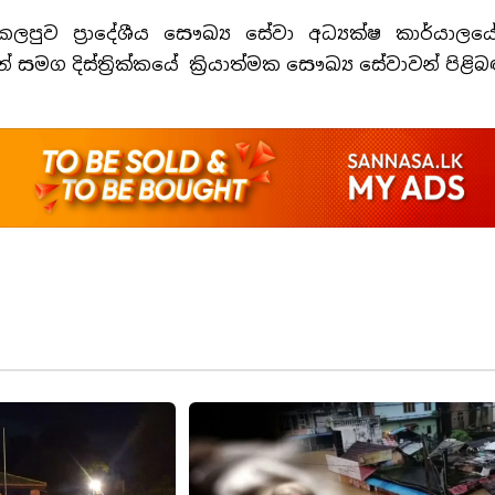
පුව ප්‍රාදේශීය සෞඛ්‍ය සේවා අධ්‍යක්ෂ කාර්යාලයේ
ීන් සමග දිස්ත්‍රික්කයේ ක්‍රියාත්මක සෞඛ්‍ය සේවාවන් පිළි