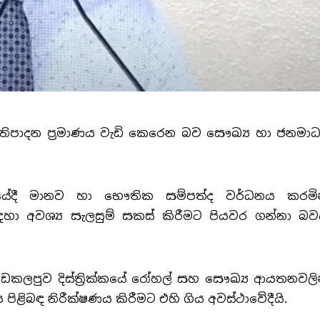
රතිපාදන ප්‍රමාණය වැඩි කෙරෙන බව සෞඛ්‍ය හා ජනමාධ්
ියේදී මානව හා භෞතික සම්පත්ද වර්ධනය කරමි
ා අවශ්‍ය සැලසුම් සකස් කිරීමට පියවර ගන්නා බව
කලපුව දිස්ත්‍රික්කයේ රෝහල් සහ සෞඛ්‍ය ආයතනවලි
ළිබඳ නිරීක්ෂණය කිරීමට එහි ගිය අවස්ථාවේදීයි.