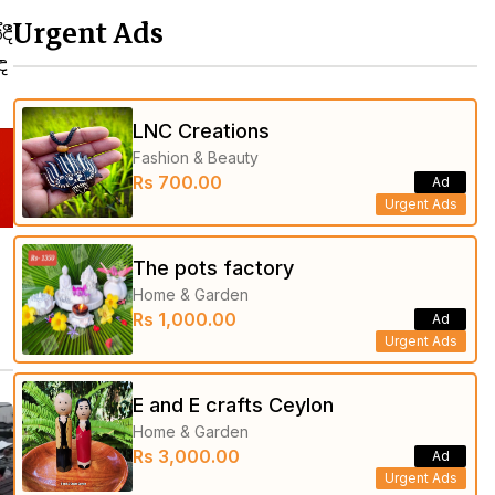
Urgent Ads
දී
බඳ
LNC Creations
Fashion & Beauty
Rs 700.00
Ad
Urgent Ads
The pots factory
Home & Garden
Rs 1,000.00
Ad
Urgent Ads
E and E crafts Ceylon
Home & Garden
Rs 3,000.00
Ad
Urgent Ads