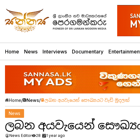
Home
News
Interviews
Documentary
Entertainmen
Home
/
News
/
ලබන අයවැයෙන් සෞඛ්‍යයට වැඩි මුදලක්
News
ලබන අයවැයෙන් සෞඛ්‍යය
News Editor
28
1 year ago