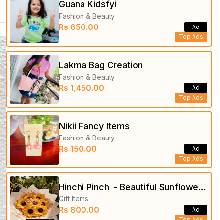
Guana Kidsfyi
Fashion & Beauty
Rs 650.00
Ad
Top Ads
Lakma Bag Creation
Fashion & Beauty
Rs 1,450.00
Ad
Top Ads
Nikii Fancy Items
Fashion & Beauty
Rs 150.00
Ad
Top Ads
Hinchi Pinchi - Beautiful Sunflower
Gift Items
Bouquets
Rs 800.00
Ad
Top Ads