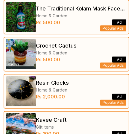
The Traditional Kolam Mask Faces
Home & Garden
on Bottle
Rs 500.00
Ad
Popular Ads
Crochet Cactus
Home & Garden
Rs 500.00
Ad
Popular Ads
Resin Clocks
Home & Garden
Rs 2,000.00
Ad
Popular Ads
Kavee Craft
Gift Items
Rs 100.00
Ad