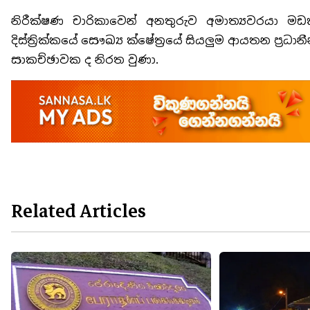
නිරීක්ෂණ චාරිකාවෙන් අනතුරුව අමාත්‍යවරයා මඩකල
දිස්ත්‍රික්කයේ සෞඛ්‍ය ක්ෂේත්‍රයේ සියලුම ආයතන ප්‍රධාන
සාකච්ඡාවක ද නිරත වුණා.
Related Articles