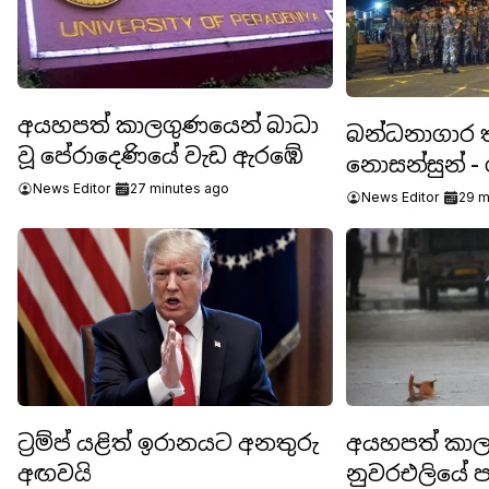
අයහපත් කාලගුණයෙන් බාධා
බන්ධනාගාර 
වූ පේරාදෙණියේ වැඩ ඇරඹේ
නොසන්සුන් - 
News Editor
27 minutes ago
දෙනෙකු මරු
News Editor
29 m
ට්‍රම්ප් යළිත් ඉරානයට අනතුරු
අයහපත් කා
අඟවයි
නුවරඑලියේ ප