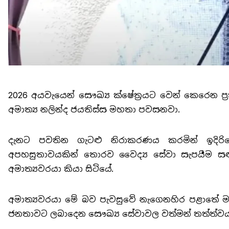
2026 අයවැයෙන් සෞඛ්‍ය ක්ෂේත්‍රයට වෙන් කෙරෙන ප්‍
අමාත්‍ය නලින්ද ජයතිස්ස මහතා පවසනවා.
දැනට පවතින ගැටළු නිරාකරණය කරමින් ඉදිර
අපහසුතාවයකින් තොරව වෛද්‍ය සේවා සැපයීම සඳහ
අමාත්‍යවරයා කියා සිටියේ.
අමාත්‍යවරයා මේ බව පැවසුවේ
නැගෙනහිර පළාතේ මඩ
ජනතාවට ලබාදෙන සෞඛ්‍ය සේවාවල වත්මන් තත්ත්වය පි