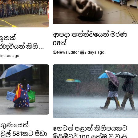
ආපදා තත්ත්වයෙන් මරණ
තුනක්
08ක්
රැඳවියන් කිහිප
News Editor
2 days ago
ට
inutes ago
ලගුණයෙන්
හෙටත් පළාත් කිහිපයකට
වුල් 581කට පීඩා
මිලිමීටර් 100 ඉක්ම වූ වැසි