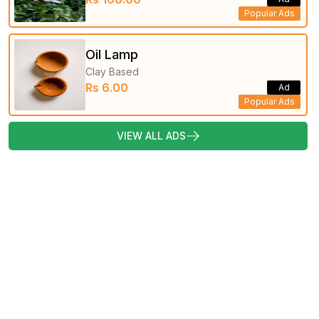
Popular Ads
Oil Lamp
Clay Based
Rs 6.00
Ad
Popular Ads
VIEW ALL ADS