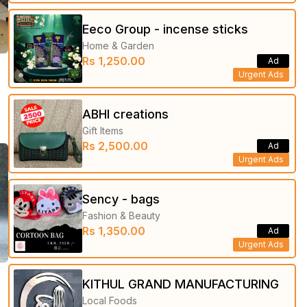
Eeco Group - incense sticks
Home & Garden
Rs 1,250.00
Ad
Urgent Ads
ABHI creations
Gift Items
Rs 2,500.00
Ad
Urgent Ads
Sency - bags
Fashion & Beauty
Rs 1,350.00
Ad
Urgent Ads
KITHUL GRAND MANUFACTURING
Local Foods