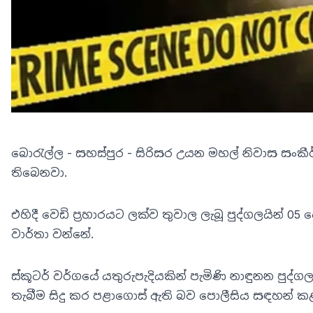
බො‍රැල්ල - සහස්පුර - සිරිසර උයන මහල් නිවාස සංකීර
තිබෙනවා.
එහිදී වෙඩි ප්‍රහාරයට ලක්ව තුවාල ලැබූ පුද්ගලයින
වාර්තා වන්නේ.
ස්කූටර් වර්ගයේ යතුරුපැදියකින් පැමිණි නාඳුනන පුද්ගල
තැබීම සිදු කර පළාගොස් ඇති බව පොලීසිය සඳහන් කළ