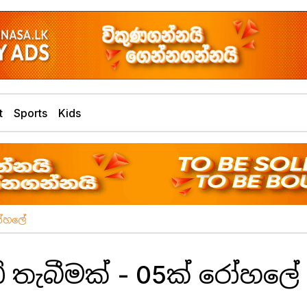
t
Sports
Kids
රෝහලේ
ි තැබීමක් - 05ක් රෝහලේ