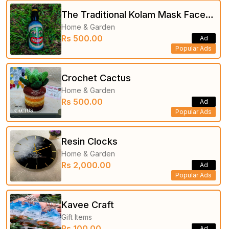
The Traditional Kolam Mask Faces
Home & Garden
on Bottle
Rs 500.00
Ad
Popular Ads
Crochet Cactus
Home & Garden
Rs 500.00
Ad
Popular Ads
Resin Clocks
Home & Garden
Rs 2,000.00
Ad
Popular Ads
Kavee Craft
Gift Items
Rs 100.00
Ad