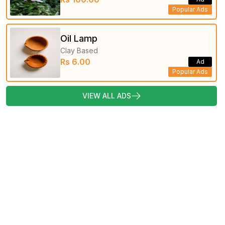
Popular Ads
Oil Lamp
Clay Based
Rs 6.00
Ad
Popular Ads
VIEW ALL ADS