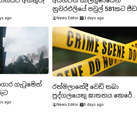
් ඉරානයට අනතුරු
අයහපත් කාලගුණයෙන්
නුවරඑලියේ පවුල් 581කට පීඩ
ys ago
News Editor
3 days ago
ගාර ගැටුමෙන්
රත්මලානේදී වෙඩි තබා
රුට
පුද්ගලයෙකු ඝාතනය කෙරේ
ys ago
News Editor
5 days ago