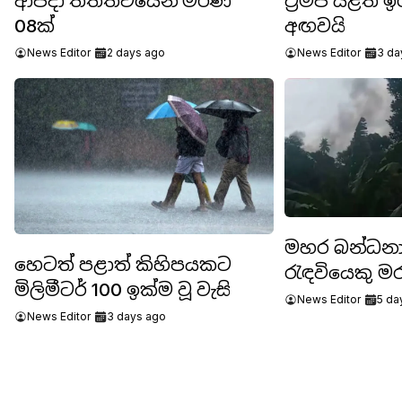
ආපදා තත්ත්වයෙන් මරණ
ට්‍රම්ප් යළිත
08ක්
අඟවයි
News Editor
2 days ago
News Editor
3 da
මහර බන්ධනා
හෙටත් පළාත් කිහිපයකට
රැඳවියෙකු ම
මිලිමීටර් 100 ඉක්ම වූ වැසි
News Editor
5 da
News Editor
3 days ago