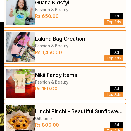
Guana Kidsfyi
Fashion & Beauty
Rs 650.00
Ad
Top Ads
Lakma Bag Creation
Fashion & Beauty
Rs 1,450.00
Ad
Top Ads
Nikii Fancy Items
Fashion & Beauty
Rs 150.00
Ad
Top Ads
Hinchi Pinchi - Beautiful Sunflower
Gift Items
Bouquets
Rs 800.00
Ad
Top Ads