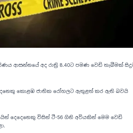
්ණය ආසන්නයේ අද රාත්‍රි 8.40ට පමණ වෙඩි තැබීමක් සිද
් 05 දෙනෙකු කොළඹ ජාතික රෝහලට ඇතුළත් කර ඇති බවයි
යින් දෙදෙනෙකු විසින් ටී-56 ගිනි අවියකින් මෙම වෙඩි
ා.