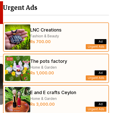
Urgent Ads
LNC Creations
Fashion & Beauty
Rs 700.00
Ad
Urgent Ads
The pots factory
Home & Garden
Rs 1,000.00
Ad
Urgent Ads
E and E crafts Ceylon
Home & Garden
Rs 3,000.00
Ad
Urgent Ads