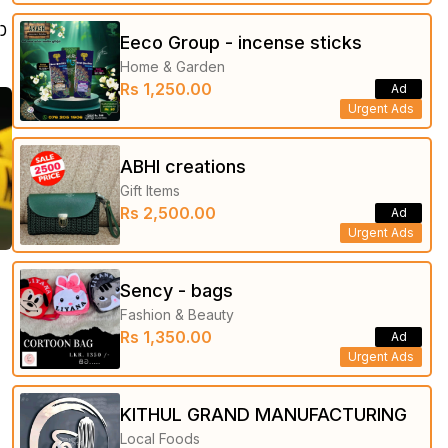
ා
Eeco Group - incense sticks
Home & Garden
Rs 1,250.00
Ad
Urgent Ads
ABHI creations
Gift Items
Rs 2,500.00
Ad
Urgent Ads
Sency - bags
Fashion & Beauty
Rs 1,350.00
Ad
Urgent Ads
KITHUL GRAND MANUFACTURING
Local Foods