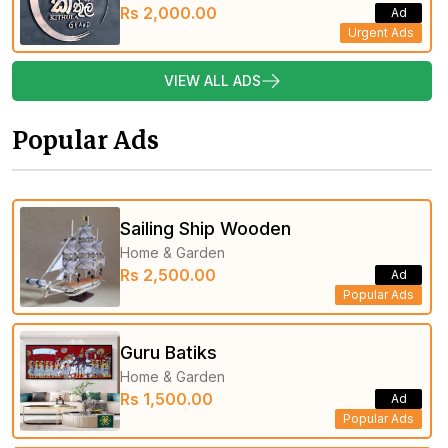
Rs 2,000.00
Ad
Urgent Ads
VIEW ALL ADS
Popular Ads
Sailing Ship Wooden
Home & Garden
Rs 2,500.00
Ad
Popular Ads
Guru Batiks
Home & Garden
Rs 1,500.00
Ad
Popular Ads