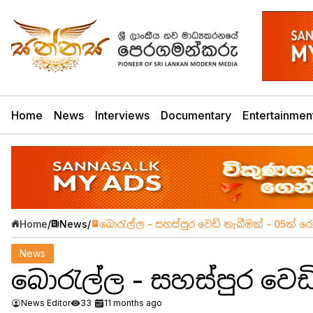
Home
News
Interviews
Documentary
Entertainmen
Home
/
News
/
බොරැල්ල - සහස්පුර වෙඩි තැබීමක් - 05ක් 
News
බොරැල්ල - සහස්පුර වෙඩ
News Editor
33
11 months ago