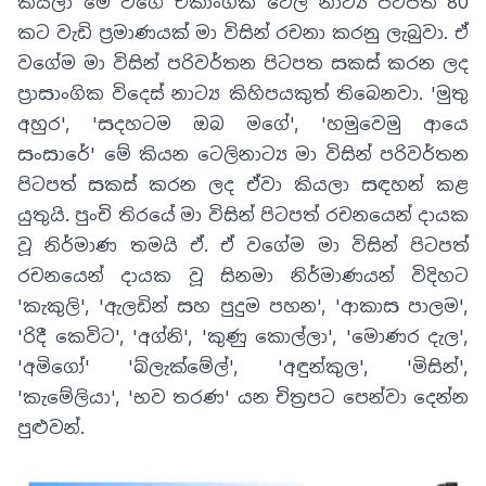
කියලා මේ වගේ ඒකාංගික ටෙලි නාට්‍ය පිටපත් 80
කට වැඩි ප්‍රමාණයක් මා විසින් රචනා කරනු ලැබුවා. ඒ
වගේම මා විසින් පරිවර්තන පිටපත සකස් කරන ලද
ප්‍රාසාංගික විදෙස් නාට්‍ය කිහිපයකුත් තිබෙනවා. 'මුතු
අහුර', 'සදහටම ඔබ මගේ', 'හමුවෙමු ආයෙ
සංසාරේ' මේ කියන ටෙලිනාට්‍ය මා විසින් පරිවර්තන
පිටපත් සකස් කරන ලද ඒවා කියලා සඳහන් කළ
යුතුයි. පුංචි තිරයේ මා විසින් පිටපත් රචනයෙන් දායක
වූ නිර්මාණ තමයි ඒ. ඒ වගේම මා විසින් පිටපත්
රචනයෙන් දායක වූ සිනමා නිර්මාණයන් විදිහට
'කැකුලි', 'ඇලඩින් සහ පුදුම පහන', 'ආකාස පාලම',
'රිදී කෙවිට', 'අග්නි', 'කුණු කොල්ලා', 'මොණර දැල',
'අමිගෝ' 'බ්ලැක්මේල්', 'අඳුන්කුල', 'මිසින්',
'කැමේලියා', 'භව තරණ' යන චිත්‍රපට පෙන්වා දෙන්න
පුළුවන්.