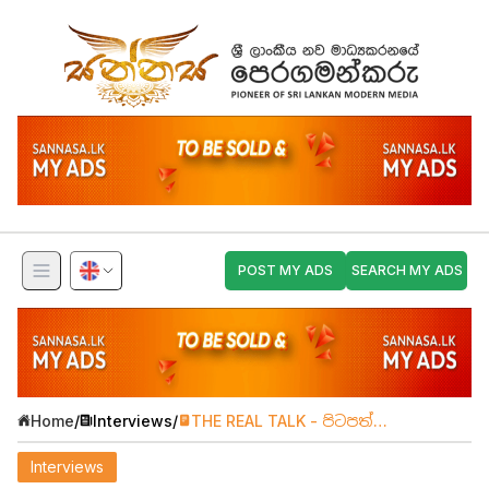
POST MY ADS
SEARCH MY ADS
Home
/
Interviews
/
THE REAL TALK - පිටපත්
නිර්මාණකරණයේ හෙළ අභිමානය
අජිත් මෙන්ඩිස්
Interviews