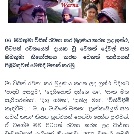
06
.
ඔබතුමා විසින් රචනා කර මුද්‍රණය කරන ලද ග්‍රන්ථ,
පිටපත් රචනයෙන් දායක වූ වෙනත් දේවල් සහ
ඔබතුමා නියෝජනය කරන වෙනත් කාර්යයන්
පිළිබඳවත් මෙහිදී මතක් කරමු.
මා විසින් රචනා කර මුද්‍රණය කරන ලද ග්‍රන්ථ විදිහට
'පාදඩ අසපුව', 'දෙයියොත් දන්නෙ නෑ', 'සැත මත
සැරිසරන්නා', 'දිගු ගමන', 'සුනිල මග', 'විනිවිඳිමි
කැඳවීම', ' මා ආ මාවතේ මතක' 'ප්‍රැන්කාසියුස් සහ
තවත් කතා' කියන ග්‍රන්ථයන් පෙන්වා දෙන්න පුළුවන්.
ඒ වගේම මම පිටපත් රචනා කරන ලද වාර්තා
වැඩසටහන් රාශියක් තියෙනවා. 2022 වසරේ සුමති