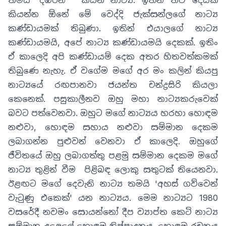
කියන්න ඕනේ මේ වෙද්දි ජැක්සන්ලගේ නාට්‍ය
කණ්ඩායමක් තිබුණා. ඉතින් එයාලගේ නාට්‍ය
කණ්ඩායමයි
,
අපේ නාට්‍ය කණ්ඩායමයි දෙකක්
.
ඉතිං
ඒ කාලෙදි අපි කණ්ඩායම් දෙක අතර හිතවත්කමක්
තිබුණෙ නැහැ
.
ඒ වගේම මගේ අර මං කලින් කියපු
නාට්‍යයේ රඟපානවා ජයන්ත චන්ද්‍රසිරි කියලා
කෙනෙක්
.
පසුකාලීනව ඔහු මහා නාට්‍යකරුවෙක්
බවට පත්වෙනවා
.
ඔහුට මගේ නාට්‍යය හරහා හොඳම
නළුවා
,
හොඳම සහාය නළුවා සම්මාන දෙකම
ලබාගන්න පුළුවන් වෙනවා ඒ කාලෙදි
.
ඔහුගේ
ජීවිතයේ ඔහු ලබාගත්තු පළමු සම්මාන දෙකම මගේ
නාට්‍ය තුළින් වීම පිළිබඳ ලොකු සතුටක් තියෙනවා
.
ඊළඟට මගේ දෙවැනි නාට්‍ය තමයි
'
අහස් ගව්වෙන්
වැටුණු එකෙක්
'
යන නාට්‍යය
.
මෙම නාට්‍යට 1980
වසරේදී නවමං සොයන්නෝ දීප ව්‍යාප්ත කෙටි නාට්‍ය
සම්මාන උළෙලේ හොඳම නිෂ්පාදනය
,
හොඳම රචනය