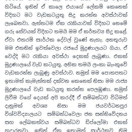
හිටියේ
.
ඉතින් ඒ කාලෙ එයාගේ ලේකම් කෙනෙක්
විදිහට මට වැඩකටයුතු සිදු කරන්න අවස්ථාවක්
ලැබෙනවා
.
ඇත්තටම ඒක රැකියාවක් විදිහට නෙමේ
ගරු සේවයක් විදිහට තමයි මම ඒ කර්තව්‍ය සිදු කළේ
.
ඒවා එතරම් සාර්ථක දේවල් වුණේ නැහැ. අනතුරුව
මම එතනින් ඉවත්වෙලා රජයේ මුද්‍රණාලයට ගියා. ඒ
වෙද්දි මට රැකියා අවස්ථා දෙකක් ලැබුණා
.
එකක්
මුද්‍රණාලයේ වැඩ කටයුතු
.
අනික තමයි ලංකා බැංකුවේ
වැඩකරන්න ලැබුණු අවස්ථාව. නමුත් මම පොතපතට
ඉතාමත් කැමැත්තක් දක්වන කෙනෙක් නිසා මම රාජ්‍ය
මුද්‍රණාලයේ වැඩ කටයුතු කරන්න පෙලඹුණා
.
නමුත්
ලිවීම වගේ දෙයක් අපි කරද්දී ඒ සම්බන්ධව විධිමත්
දැනුමක් අවශ්‍ය නිසා මම ජයවර්ධනපුර
විශ්වවිද්‍යාලයට සම්බන්ධවෙලා ජන සන්නිවේදනය
සහ ලේඛකත්වය සම්බන්ධව ඩිප්ලෝමා එකක්
හදාරනවා
.
ඉතින් ඒක ඉතාමත් සාර්ථකව නිම