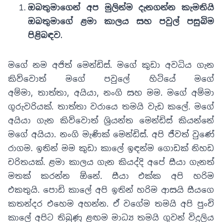
ඔබතුමාගෙන් අප මුලින්ම දැනගන්න කැමතියි
ඔබතුමාගේ ළමා කාලය සහ පවුල් පසුබිම
පිළිබඳව
.
මගේ නම අජිත් මෙන්ඩිස්
.
මගේ කුඩා අවධිය ගැන
කිව්වොත් මගේ පවුලේ හිටියේ මගේ
අම්මා
,
තාත්තා
,
අයියා
,
නංගි සහ මම. මගේ අම්මා
ගුරුවරියක්
.
තාත්තා වරායෙ තමයි වැඩ කලේ
.
මගේ
අයියා ගැන කිව්වොත් ශ්‍රියන්ත මෙන්ඩිස් කියන්නේ
මගේ අයියා
.
නංගි මැණික් මෙන්ඩිස්
.
අපි ජීවත් වුණේ
රාගම
.
ඉතින් මම කුඩා කාලේ ඉඳන්ම ගොඩක් නිහඩ
චරිතයක්
.
ළමා කාලය ගැන කියද්දි අපේ සීයා ගැනත්
මතක් කරන්න ඕනේ
.
සීයා එක්ක අපි හරිම
එකතුයි
.
පොඩි කාලේ අපි ඉතින් හරිම ආසයි සීයගෙ
කතන්දර එහෙම අහන්න
.
ඒ වගේම තමයි අපි පුංචි
කාලේ අපිට තිබුණු ළඟම මාධ්‍ය තමයි ගුවන් විදුලිය