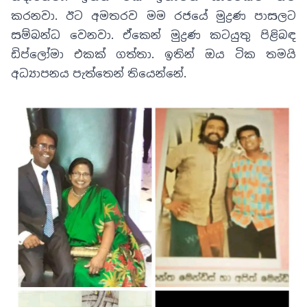
කරනවා
.
ඊට අමතරව මම රජයේ මුද්‍රණ පාසලට
සම්බන්ධ වෙනවා
.
ඒකෙන් මුද්‍රණ කටයුතු පිළිබඳ
ඩිප්ලෝමා එකක් ගත්තා
.
ඉතින් ඔය ටික තමයි
අධ්‍යාපනය පැත්තෙන් තියෙන්නේ
.