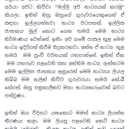
අයියා අපිට කිව්වා
"
මල්ලි අපි නාට්‍යයක් කරමු
"
කියලා
.
ඉතින් ඔහු ඔහුගේ ගුරුවරයෙකුගෙන් ඒ
සඳහා ඉල්ලගන්නවා නාට්‍ය පිටපතක්
.
ඉල්ලිස
ජාතකය මුල් කොට ගෙන තමයි මෙම නාට්‍ය
නිර්මාණය වෙන්නේ
.
ඉතිං අපි ගමේ පාසල තුළ මෙම
නාට්‍ය ඉදිරිපත් කිරීම සිදුකරනවා
.
අන්න ඒ නාට්‍ය තුළ
තමයි මම පුංචි චරිතයක් රඟපාන්නේ
.
ඉතින් ඒක
මම රඟපෑව පළවෙනි සහ අන්තිම නාට්‍ය
.
ඇත්තටම
මෙම ඉල්ලිස ජාතකය ඇසුරෙන් මෙම නාට්‍යය ලියල
තිබ්බ මම කලින් කිව්ව ගුරුවරයා තමයි කේ
.
බී
හේරත්
.
ඔහු පසුකාලීනව මහා නාට්‍යකරුවෙක් බවට
පත්වුණා
.
ඉතින් ඔය විදිහට යනකොට මමත් නාට්‍ය ලියන්න
තීරණය කළා
.
මම ලියපු පළවෙනි කෙටි නාට්‍ය
තමයි
'
දඹරන්
'
කියන නාට්‍ය. ඉතින් තව දෙයක්