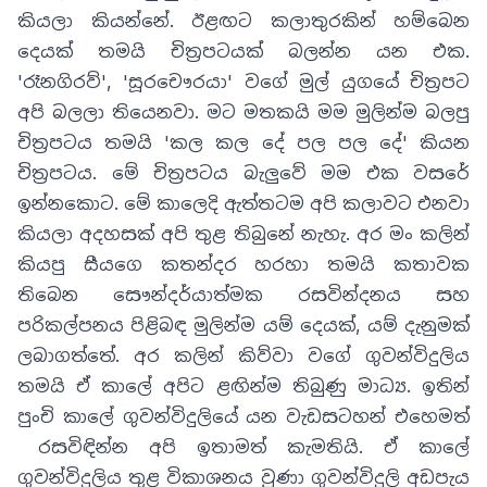
කියලා කියන්නේ
.
ඊළඟට කලාතුරකින් හම්බෙන
දෙයක් තමයි චිත්‍රපටයක් බලන්න යන එක
.
'
රෑනගිරව්
'
,
'
සූරචෞරයා
'
වගේ මුල් යුගයේ චිත්‍රපට
අපි බලලා තියෙනවා
.
මට මතකයි මම මුලින්ම බලපු
චිත්‍රපටය තමයි 'කල කල දේ පල පල දේ' කියන
චිත්‍රපටය
.
මේ චිත්‍රපටය බැලුවේ මම එක වසරේ
ඉන්නකොට
.
මේ කාලෙදි ඇත්තටම අපි කලාවට එනවා
කියලා අදහසක් අපි තුළ තිබුනේ නැහැ. අර මං කලින්
කියපු සීයගෙ කතන්දර හරහා තමයි කතාවක
තිබෙන සෞන්දර්යාත්මක රසවින්දනය සහ
පරිකල්පනය පිළිබඳ මුලින්ම යම් දෙයක්
,
යම් දැනුමක්
ලබාගත්තේ. අර කලින් කිව්වා වගේ ගුවන්විදුලිය
තමයි ඒ කාලේ අපිට ළඟින්ම තිබුණු මාධ්‍ය
.
ඉතින්
පුංචි කාලේ ගුවන්විදුලියේ යන වැඩසටහන් එහෙමත්
රසවිඳින්න අපි ඉතාමත් කැමතියි
.
ඒ කාලේ
ගුවන්විදුලිය තුළ විකාශනය වුණා ගුවන්විදුලි අඩපැය