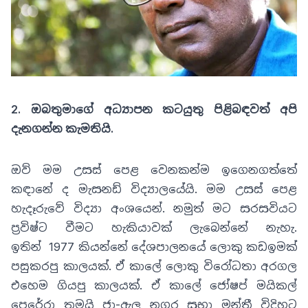
2. ඔබතුමාගේ අධ්‍යාපන කටයුතු පිළිබඳවත් අපි
දැනගන්න කැමතියි.
ඔව් මම උසස් පෙළ වෙනකන්ම ඉගෙනගත්තේ
කඳානේ ද මැසනඩ් විද්‍යාලයේයි.
මම උසස් පෙළ
හැදෑරුවේ විද්‍යා අංශයෙන්
.
නමුත් මට සරසවියට
ප්‍රවිෂ්ට වීමට හැකියාවක් ලැබෙන්නේ නැහැ
.
ඉතින්
1977
කියන්නේ දේශපාලනයේ ලොකු කඩඉමක්
පසුකරපු කාලයක්. ඒ කාලේ ලොකු විරෝධතා අරගල
එහෙම ගියපු කාලයක්
.
ඒ කාලේ ජෝෂප් මයිකල්
පෙරේරා තමයි ජා
-
ඇල නගර සභා මන්ත්‍රී විදිහට