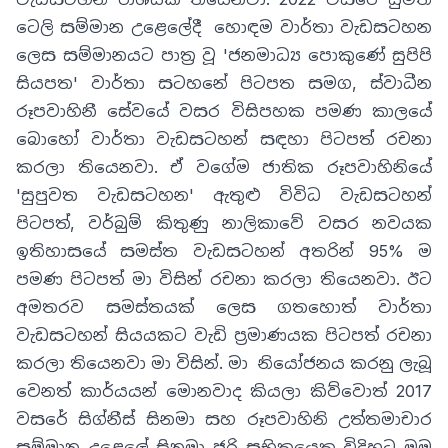
ටෙලි සම්මාන උළෙලේදී හොඳම වාර්තා වැඩසටහන
ලෙස සම්මානයට පාත්‍ර වූ 'ජනමාධ්‍ය පොකුණේ සුපිපි
සියපත' වාර්තා සටහනේ පිටපත සමග, ස්වාධීන
රූපවාහිනී සේවයේ වසර විසිපහක පමණ කාලයේ
බොහෝ වාර්තා වැඩසටහන් සඳහා පිටපත් රචනා
කරලා තියෙනවා. ඒ වගේම ජාතික රූපවාහිනියේ
'සුපුවත වැඩසටහන' ඇතුළු විවිධ වැඩසටහන්
පිටපත්, වර්බුම් කිතුණු නාලිකාවේ වසර නවයක
ඉතිහාසයේ සමස්ත වැඩසටහන් අතරින් 95% ම
පමණ පිටපත් මා විසින් රචනා කරලා තියෙනවා. ඊට
අමතරව සමස්තයක් ලෙස ගතහොත් වාර්තා
වැඩසටහන් සියයකට වැඩි ප්‍රමාණයක පිටපත් රචනා
කරලා තියෙනවා මා විසින්. මා නියෝජනය කරනු ලැබූ
වෙනත් කාර්යයන් මොනවාද කියලා කිව්වොත් 2017
වසරේ සිග්නීස් සිනමා සහ රූපවාහිනි උත්තමාචාර
සම්මාන උළෙලේ සිනමා ජූරි සභිකයෙකු විදිහට මම