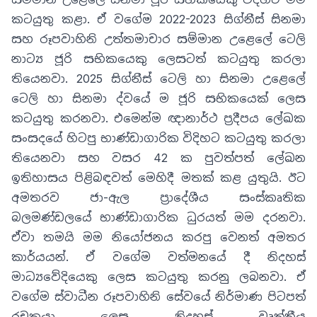
කටයුතු කළා. ඒ වගේම 2022-2023 සිග්නීස් සිනමා
සහ රූපවාහිනි උත්තමාචාර සම්මාන උළෙලේ ටෙලි
නාට්‍ය ජූරි සභිකයෙකු ලෙසටත් කටයුතු කරලා
තියෙනවා. 2025 සිග්නීස් ටෙලි හා සිනමා උළෙලේ
ටෙලි හා සිනමා ද්වයේ ම ජූරි සභිකයෙක් ලෙස
කටයුතු කරනවා. එමෙන්ම ඥානාර්ථ ප්‍රදීපය ලේඛක
සංසදයේ හිටපු භාණ්ඩාගාරික විදිහට කටයුතු කරලා
තියෙනවා සහ වසර 42 ක පුවත්පත් ලේඛන
ඉතිහාසය පිළිබඳවත් මෙහිදී මතක් කළ යුතුයි. ඊට
අමතරව ජා-ඇල ප්‍රාදේශීය සංස්කෘතික
බලමණ්ඩලයේ භාණ්ඩාගාරික ධුරයත් මම දරනවා.
ඒවා තමයි මම නියෝජනය කරපු වෙනත් අමතර
කාර්යයන්. ඒ වගේම වත්මනයේ දී නිදහස්
මාධ්‍යවේදියෙකු ලෙස කටයුතු කරනු ලබනවා. ඒ
වගේම ස්වාධීන රූපවාහිනි සේවයේ නිර්මාණ පිටපත්
රචකයා ලෙස නිදහස් වෘත්තීය