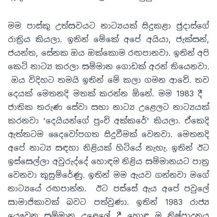
මම පාස්කු උත්සවයට නාට්‍යයක් සිදුකළා ජුදාස්ගේ
රාත්‍රිය කියලා
.
ඉතින් මේකේ අපේ අයියා
,
ජැක්සන්
,
ජයන්ත
,
සේනක ඔය ඔක්කොම රඟපානවා. ඉතින් අපි
කෙටි නාට්‍ය කරලා සම්මාන ගොඩක් අරන් තියෙනවා.
ඔය විදිහට තමයි ඉතින් මේ කලා ගමන ආවේ
.
තව
දෙයක් මෙතනදි මතක් කරන්න ඕනේ
.
මම 1983 දී
ජාතික තරුණ සේවා සභා නාට්‍ය උළෙලට නාට්‍යයක්
කරනවා
'
දෙයියන්ගේ පුංචි අක්කරේ
'
කියලා
.
ඒකෙදි
ඇත්තටම දෛවෝපගත සිදුවීමක් වෙනවා
.
මෙතනදි
අපේ නාට්‍ය සඳහා නිළියක් හිටියේ නැහැ
.
ඉතින් ඊට
ඉස්සෙල්ලා අවුරුද්දේ හොඳම නිළිය සම්මානයට පාත්‍ර
වෙනවා කුසුම්රේණු
.
ඉතින් මම ඇයව ගන්නවා මගේ
නාට්‍යයේ රඟපාන්න
. ඊට පස්සේ ඇය අපේ පවුලේ
සාමාජිකාවක් බවට පත්වුණා.
ඉතින්
1983
රාජ්‍ය
යෞවන සම්මාන උළෙලේ දී
හොඳ ම නිෂ්පාදනය