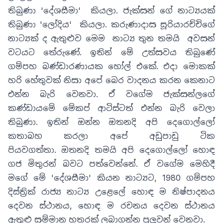
තිබුණා
'
දේශසීමා
'
කියලා
.
ජැක්සන් ගේ නාට්‍යයක්
තිබුණා
'
ලෝදිය
'
කියලා
.
කරුණාදාස සූරියාරච්චිගේ
නාට්‍යක් ද ඇතුළුව මෙම නාට්‍ය තුන තමයි අවසන්
වටයට තේරුණේ
.
ඉතින් මේ උත්සවය තිබුණේ
ගම්පහ බණ්ඩාරණායක හෝල් එකේ
.
එදා මොකක්
හරි හේතුවක් නිසා අපේ බෙර වාදනය කරන කෙනාට
එන්න බැරි වෙනවා. ඒ වගේම ජැක්සන්ලගේ
කණ්ඩායමේ මේකප් ආටිස්ටත් එන්න බැරි වෙලා
තිබුණා
.
ඉතින් ඔන්න ඔතනදි අපි දෙගොල්ලෝ
කතාබහ කරලා අපේ අඩුපාඩු ටික
පියවගත්තා
.
ඔතනදි තමයි අපි දෙගොල්ලෝ හොඳ
ගජ මිතුරන් බවට පත්වෙන්නේ
.
ඒ වගේම මෙහිදී
මගේ මේ 'දේශසීමා' කියන නාට්‍යට
,
1980 ගම්පහ
දිස්ත්‍රික් රාජ්‍ය නාට්‍ය උළෙලේ හොඳ ම නිෂ්පාදනය
දෙවන ස්ථානය, හොඳ ම රචනය දෙවන ස්ථානය
ඇතුළු සම්මාන හතරක් ලබාගන්න පුලුවන් වෙනවා.