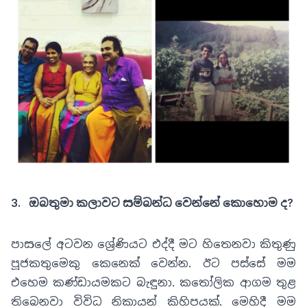
3. ඔබතුමා කලාවට සම්බන්ධ වෙන්නේ කොහොම ද?
පාසලේ අටවන ශ්‍රේණියට එද්දී මට හිතෙනවා කිතුණු
පූජකතුමෙකු කෙනෙක් වෙන්න
.
ඊට පස්සේ මම
එහෙම කණ්ඩායමකට බැඳුනා
.
කතෝලික ආගම තුළ
තිබෙනවා විවිධ නිකායන් කිහිපයක්
.
මෙහිදී මම