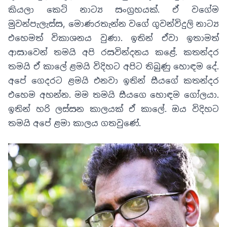
කියලා කෙටි නාට්‍ය සංග්‍රහයක්
.
ඒ වගේම
මුවන්පැලැස්ස
,
මොණරතැන්න වගේ ගුවන්විදුලි නාට්‍ය
එහෙමත් විකාශනය වුණා
.
ඉතින් ඒවා ඉතාමත්
ආසාවෙන් තමයි අපි රසවින්දනය කළේ. කතන්දර
තමයි ඒ කාලේ ළමයි විදිහට අපිට තිබුණු හොඳම දේ
.
අපේ ගෙදරට ළමයි එනවා ඉතින් සීයගේ කතන්දර
එහෙම අහන්න
.
මම තමයි සීයගෙ හොඳම ගෝලයා
.
ඉතින් හරි ලස්සන කාලයක් ඒ කාලේ
.
ඔය විදිහට
තමයි අපේ ළමා කාලය ගතවුණේ
.