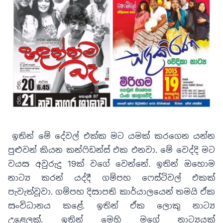
ඉතින් මේ දේවල් එක්ක මට යමක් කරගෙන යන්න
පුළුවන් කියන කන්ෆිඩන්ස් එක එනවා
.
මේ වෙද්දි මට
වයස අවුරුදු 19ක් වගේ වෙන්නේ. ඉතින් ඔහොම
නාට්‍ය කරන් යද්දී ගම්පහ ෆෙස්ටිවල් එකක්
පැවැත්වූවා
.
ගම්පහ දිසාපති කාර්යාලයෙන් තමයි ඒක
සංවිධානය කළේ
.
ඉතින් ඒක ලොකු නාට්‍ය
උළෙලක්
.
ඉතින් මෙහි මගේ නාට්‍යයක්