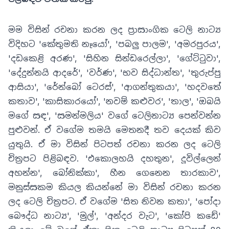
මම විසින් රචනා කරන ලද ප්‍රාසාංගික ටෙලි නාට්‍ය
විදිහට 'කේතුමති නෑයෝ', 'පබලු පාලම', 'අමරපුරය',
'දඩකෙළි අරණ', 'සිහින සින්ඩරෙල්ලා', 'ගේට්ටුවා',
'දේදුන්නයි ආදරේ', 'වර්ණ', 'භව සිද්ධාන්ත', 'තුරුප්පු
ආසියා', 'රේන්බෝ ටෙරස්', 'ආගන්තුකයා', 'හදවතේ
කතාව', 'කාසිකාරයෝ', 'නවම් කළුවර', 'තාල', 'ඔබයි
මගේ සඳ', 'සමන්මලිය' වගේ ටෙලිනාට්‍ය පෙන්වන්න
පුළුවන්. ඒ වගේම තමයි මෙතනදී තව දෙයක් කිව
යුතුයි. ඒ මා විසින් පිටපත් රචනා කරන ලද ටෙලි
චිත්‍රපට පිළිබඳව. 'එකොලහයි දහතුන', දූවිල්ලෙන්
අහන්න', බෝනික්කා', හීන ගෙනෙන තාරකාව',
මනුස්සකම කියල කියන්නේ මා විසින් රචනා කරන
ලද ටෙලි චිත්‍රපට. ඒ වගේම 'සිත නිවන කතා', 'පෝදා
බෞද්ධ නාට්‍ය', 'මුල්', 'අන්දර වැට', 'කෝපි කඩේ'