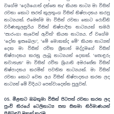
වගේම 'දෙයියොත් දන්නෙ නෑ' කියන නාට්‍ය මා විසින්
රචනා කොට සරත් කුලතුංග විසින් නිෂ්පාදනය කරපු
නාට්‍යයක්. එමෙන්ම මා විසින් රචනා කොට රොඩ්නි
වර්ණකුලසූරිය විසින් නිෂ්පාදිත නාට්‍යයක් තමයි
'සාරංගා නැවෙන් ඇවිත්' කියන නාට්‍යය. ඒ වගේම
'දෝන ඉසබෙලා', 'මේ මොකක්ද මේ' කියන නාට්‍යන්
දෙක මා විසින් රචිත ශ්‍රීනාත් මද්දුමගේ විසින්
නිෂ්පාදනය කරනු ලැබූ නාට්‍යයන් දෙකක්. 'සොඳුරු
නවාතැන' මා විසින් රචිත ශ්‍රියානි අමරසේන විසින්
නිෂ්පාදනය කරමින් පවතින නාට්‍යයක්. මා විසින්
රචනා කොට වෙන අය විසින් නිෂ්පාදනය කරන ලද
නාට්‍යන් මේ විදියට පෙන්වාදෙන්න පුලුවන්.
05. මීළඟට ඔබතුමා විසින් පිටපත් රචනා කරන ලද
පුංචි තිරයේ ටෙලිනාට්‍ය සහ සිනමා නිර්මාණයන්
පිළිබඳව මතක් කරමු.