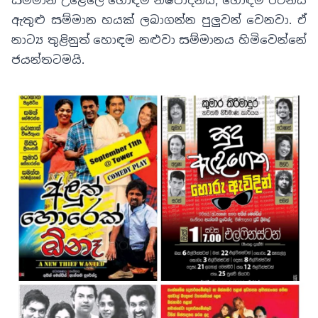
ඇතුළු සම්මාන හයක් ලබාගන්න පුලුවන් වෙනවා. ඒ
නාට්‍ය තුළිනුත් හොඳම නළුවා සම්මානය හිමිවෙන්නේ
ජයන්තටමයි
.