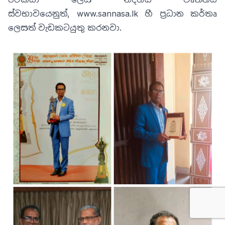
ස්වභාවයෙනුත්,
www.sannasa.lk
හී ප්‍රධාන කර්තෘ
ලෙසත් වැඩකටයුතු කරනවා.