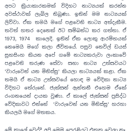
අපට ක්‍රියාකාරකමක් විදිහට නාට්‍යයක් කරන්න
අවස්ථාවක් ලැබිල තිබුණා. ඉතින් මම නාට්‍යයක්
ලිව්වා
. ඒක තමයි මගේ පළවෙනි නාට්‍ය අත්දැකීම.
තවත් හතර දෙනෙක් ඊට සම්බන්ධ කර ගත්තා
.
ඒ
1973
, 1974
කාලෙදි
.
ඉතින් ඒක ලොකු ආරම්භයක්
නෙමෙයි මගේ කලා ජීවිතයේ
.
පසුව නෙවිල් ඩයස්
සුභසිංහ කියන අපේ ගමේ නාට්‍යකරුවා ලංකාවේ
පළවෙනි තරුණ සේවා සභා නාට්‍ය උත්සවයට
'වා
රුවෙන් යන මිනිස්සු
'
කියලා නාට්‍යයක් කළා
.
ඒක
තමයි ඒ නාට්‍ය උත්සවයේ හොඳ ම වේදිකා නාට්‍ය
විදිහට තේරුනේ
.
ජැක්සන් ඇන්තනී එහෙම ඒකේ
රංගනයෙන් දායක වුණා
.
ඒ කාලේ ජැක්සන් ප්‍රසිද්ධ
වේදිකාවට එන්නේ
'වා
රුවෙන් යන මිනිස්සු
'
හරහා
කියලයි මගේ මතකය.
මේ කාලේ වෙද්දි අපි මෙම පෙරළියට එකතු වෙලා නෑ
.