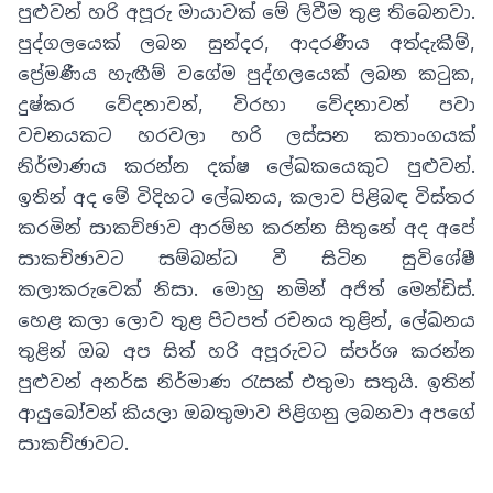
පුළුවන් හරි අපූරු මායාවක් මේ ලිවීම තුළ තිබෙනවා
.
පුද්ගලයෙක් ලබන සුන්දර
,
ආදරණීය අත්දැකීම්
,
ප්‍රේමණීය හැඟීම් වගේම පුද්ගලයෙක් ලබන කටුක
,
දුෂ්කර වේදනාවන්
,
විරහා වේදනාවන් පවා
වචනයකට හරවලා හරි ලස්සන කතාංගයක්
නිර්මාණය කරන්න දක්ෂ ලේඛකයෙකුට පුළුවන්
.
ඉතින් අද මේ විදිහට ලේඛනය
,
කලාව පිළිබඳ විස්තර
කරමින් සාකච්ඡාව ආරම්භ කරන්න සිතුනේ අද අපේ
සාකච්ඡාවට සම්බන්ධ වී සිටින සුවිශේෂී
කලාකරුවෙක් නිසා
.
මොහු නමින් අජිත් මෙන්ඩිස්
.
හෙළ කලා ලොව තුළ පිටපත් රචනය තුළින්
,
ලේඛනය
තුළින් ඔබ අප සිත් හරි අපූරුවට ස්පර්ශ කරන්න
පුළුවන් අනර්ඝ නිර්මාණ රැසක් එතුමා සතුයි
.
ඉතින්
ආයුබෝවන් කියලා ඔබතුමාව පිළිගනු ලබනවා අපගේ
සාකච්ඡාවට
.