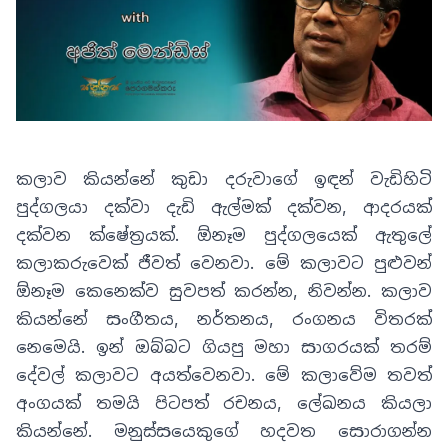
කලාව කියන්නේ කුඩා දරුවාගේ ඉඳන් වැඩිහිටි
පුද්ගලයා දක්වා දැඩි ඇල්මක් දක්වන
,
ආදරයක්
දක්වන ක්ෂේත්‍රයක්. ඕනෑම පුද්ගලයෙක් ඇතුලේ
කලාකරුවෙක් ජීවත් වෙනවා. මේ කලාවට පුළුවන්
ඕනෑම කෙනෙක්ව සුවපත් කරන්න
,
නිවන්න
.
කලාව
කියන්නේ සංගීතය
,
නර්තනය
,
රංගනය විතරක්
නෙමෙයි. ඉන් ඔබ්බට ගියපු මහා සාගරයක් තරම්
දේවල් කලාවට අයත්වෙනවා
.
මේ කලාවේම තවත්
අංගයක් තමයි පිටපත් රචනය
,
ලේඛනය කියලා
කියන්නේ
.
මනුස්සයෙකුගේ හදවත සොරාගන්න