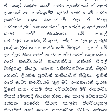
ඒ කාලේ තිබුණා කෙටි නාට්‍ය ප්‍රබෝධයක්
.
ඒ අසූව
දශකයේ අග කාර්තුවේදී
.
ඉතින් මෙම කෙටි නාට්‍ය
ප්‍රබෝධය ගැන කියනවනම් එදා ඒ හිටපු
නාට්‍යකරුවන් බොහොමයක් අද වෙද්දි යුගපුරුෂයන්
බවට පත්වී තිබෙනවා
.
මේ කාලේ
මොරටුව
,
හොරණ
,
මීගමුව
,
මෝදර
,
කුරුණෑගල වැනි
ප්‍රදේශවලින් නාට්‍ය කණ්ඩායම් බිහිවුණා. ඉතින් මේ
උනන්දුව නිසා අපිත් නාට්‍ය කණ්ඩායමක් හදාගත්තා
.
අපේ කණ්ඩායමේ නායකත්වය ගත්තේ ජී
.
එල්
චන්ද්‍රපාල කියලා භෞත චිකිත්සකවරයෙක්
.
ඔහුට
හොඳට ලියන්න පුළුවන් හැකියාවක් තිබුණා
.
ඉතින්
අපේ නාට්‍ය කණ්ඩායම තුළ මම රංගනයෙන් දායක
වුණේ නැහැ
.
එකම එක අවස්ථාවක මම රඟපෑවා.
ඒකත් මෙතනදි කියන්න ඕනේ
.
මේ කාලේ වෙනකොට
සේනක පෙරේරා කියලා කැලණි විශ්වවිද්‍යාල
සිසුවෙක් අපේ ගෙදර නතරවෙලා හිටියා. සේනක