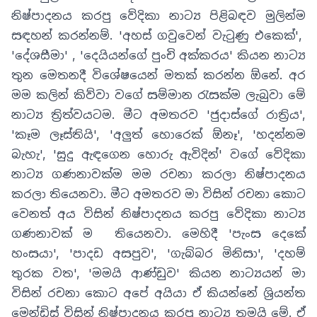
නිෂ්පාදනය කරපු වේදිකා නාට්‍ය පිළිබඳව මුලින්ම
සඳහන් කරන්නම්. 'අහස් ගවුවෙන් වැටුණු එකෙක්
'
,
'දේශසීමා' , 'දෙයියන්ගේ පුංචි අක්කරය' කියන නාට්‍ය
තුන මෙතනදී විශේෂයෙන් මතක් කරන්න ඕනේ. අර
මම කලින් කිව්වා වගේ සම්මාන රැසක්ම ලැබුවා මේ
නාට්‍ය ත්‍රිත්වයටම. මීට අමතරව 'ජුදාස්ගේ රාත්‍රිය',
'කෑම ලෑස්තියි', 'අලුත් හොරෙක් ඕනෑ', 'හදන්නම
බැහැ', 'සුදු ඇඳගෙන හොරු ඇවිදින්' වගේ වේදිකා
නාට්‍ය ගණනාවක්ම මම රචනා කරලා නිෂ්පාදනය
කරලා තියෙනවා. මීට අමතරව මා විසින් රචනා කොට
වෙනත් අය විසින් නිෂ්පාදනය කරපු වේදිකා නාට්‍ය
ගණනාවක් ම තියෙනවා. මෙහිදී 'පැංස දෙකේ
හංසයා', 'පාදඩ අසපුව', 'ගැබ්බර මිනිසා', 'දහම්
තුරක වත', 'මමයි ආණ්ඩුව' කියන නාට්‍යයන් මා
විසින් රචනා කොට අපේ අයියා ඒ කියන්නේ ශ්‍රියන්ත
මෙන්ඩිස් විසින් නිෂ්පාදනය කරපු නාට්‍ය තමයි මේ. ඒ