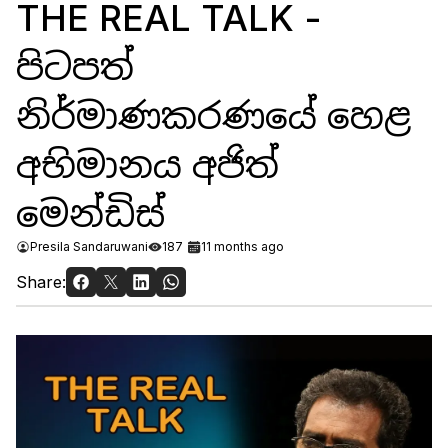
THE REAL TALK -
පිටපත්
නිර්මාණකරණයේ හෙළ
අභිමානය අජිත්
මෙන්ඩිස්
Presila Sandaruwani
187
11 months ago
Share: