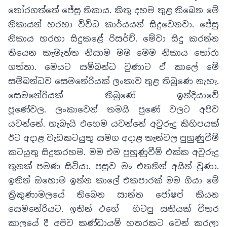
තෝරගත්තේ ජේසු නිකාය
.
කිතු දහම තුළ තිබෙන මේ
නිකායන් හරහා විවිධ කාර්යයන් සිදුවෙනවා. ජේසු
නිකාය හරහා සිදුකළේ රිසර්ච්. මේවා සිදු කරන්න
තියෙන කැමැත්ත නිසාම මම මෙම නිකාය තෝරා
ගත්තා
.
මෙයට සම්බන්ධ වුණාට ඒ කාලේ මේ
සම්බන්ධව සෙමනේරියක් ලංකාව තුළ තිබුණෙ නැහැ.
සෙමනේරියක් තිබුණේ ඉන්දියාවේ
පූණේවල
.
ලංකාවෙන් තමයි පුණේ වලට අපිව
යවන්නේ
.
හැබැයි එහෙම යවන්නේ අවුරුදු කිහිපයක්
ඊට අදාළ වැඩකටයුතු සමග අදාළ තැන්වල පුහුණුවීම්
කටයුතු සිදුකරහම
.
මම එම පුහුණුවීම් එක්ක අවුරුදු
තුනක් පමණ සිටියා
.
පසුව මං එතනින් අයින් වුණා.
ඉතින් ඔහොම ඉන්න කාලේ එකපාරක් මම ගියා මේ
ත්‍රිකුණාමලයේ තිබෙන සාන්ත ජෝෂප් කියන
සෙමනේරියට
.
ඉතින් එහේ හිටපු සතියක් විතර
කාලයේ දී අපිව කණ්ඩායම් හතරකට වෙන් කරලා