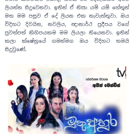
ලියන්න සිදුවෙනවා
.
ඉතින් ඒ නිසා යම් යම් හේතූන්
මත මම පසුව ඒ දේ ලියන එක නැවැත්තුවා
.
ඔය
විදිහට දිවයින, නවලිය, ඥානාර්ථ ප්‍රදීපය වගේ
පුවත්පත් කිහිපයකම මම ලියලා තියෙනවා. ඉතින්
කලා ක්ෂේත්‍රයේ ගමන්මග ඔය විදිහට තමයි
සිදුවුණේ
.