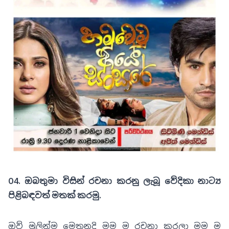
04. ඔබතුමා විසින් රචනා කරනු ලැබූ වේදිකා නාට්‍ය
පිළිබඳවත් මතක් කරමු.
ඔව් මුලින්ම මෙතනදි මම ම රචනා කරලා මම ම