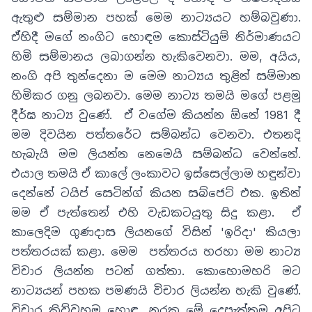
ඇතුළු සම්මාන පහක් මෙම නාට්‍යයට හම්බවුණා
.
ඒහිදී මගේ නංගිට හොඳම කොස්ටියුම් නිර්මාණයට
හිමි සම්මානය ලබාගන්න හැකිවෙනවා
.
මම
,
අයිය
,
නංගි අපි තුන්දෙනා ම මෙම නාට්‍යය තුළින් සම්මාන
හිමිකර ගනු ලබනවා
.
මෙම නාට්‍ය තමයි මගේ පළමු
දීර්ඝ නාට්‍ය වුණේ
.
ඒ වගේම කියන්න ඕනේ
1981
දී
මම දිවයින පත්තරේට සම්බන්ධ වෙනවා
.
එතනදි
හැබැයි මම ලියන්න නෙමෙයි සම්බන්ධ වෙන්නේ.
එයාල තමයි ඒ කාලේ ලංකාවට ඉස්සෙල්ලාම හඳුන්වා
දෙන්නේ ටයිප් සෙටින්ග් කියන සබ්ජෙට් එක
.
ඉතින්
මම ඒ පැත්තෙන් එහි වැඩකටයුතු සිදු කළා. ඒ
කාලෙදිම ගුණදාස ලියනගේ විසින්
'ඉරිදා'
කියලා
පත්තරයක් කළා
.
මෙම පත්තරය හරහා මම නාට්‍ය
විචාර ලියන්න පටන් ගත්තා
.
කොහොමහරි මට
නාට්‍යයන් පහක පමණයි විචාර ලියන්න හැකි වුණේ
.
විචාර කිව්වහම හොඳ
,
නරක මේ දෙපැත්තම අපිට