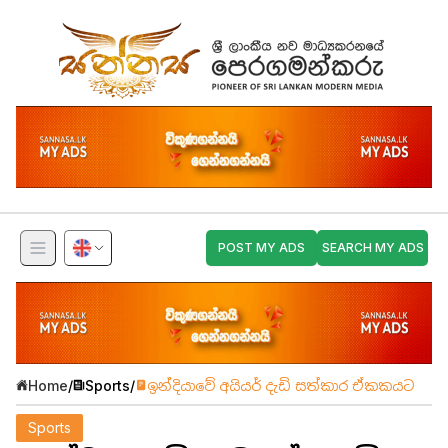
POST MY ADS
SEARCH MY ADS
Home
/
Sports
/
ඉන්දියාවේ අයියර් දැඩි සත්කාර ඒකකයට
Sports