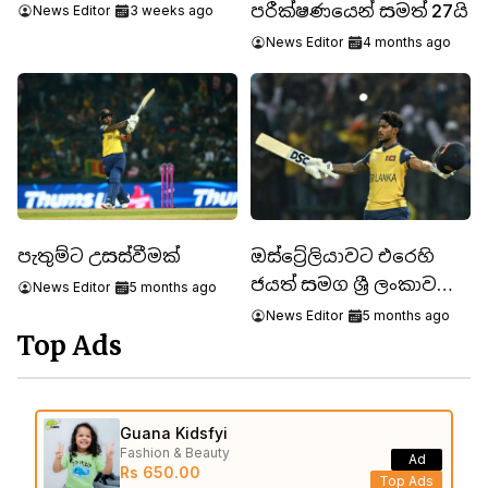
ICCයෙන් දැනුම්දීමක්
පරීක්ෂණයෙන් සමත් 27යි
News Editor
3 weeks ago
News Editor
4 months ago
පැතුම්ට උසස්වීමක්
ඔස්ට්‍රේලියාවට එරෙහි
ජයත් සමග ශ්‍රී ලංකාව
News Editor
5 months ago
සුපිරි අටදෙනාගේ වටයට
News Editor
5 months ago
Top Ads
Guana Kidsfyi
Fashion & Beauty
Ad
Rs 650.00
Top Ads