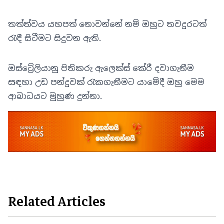
තත්ත්වය යහපත් නොවන්නේ නම් ඔහුට තවදුරටත්
රැඳී සිටීමට සිදුවන ඇති.
ඔස්ට්‍රේලියානු පිතිකරු ඇලෙක්ස් කේරී දවාගැනීම
සඳහා උඩ පන්දුවක් රැකගැනීමට යාමේදී ඔහු මෙම
ආබාධයට මුහුණ දුන්නා.
Related Articles