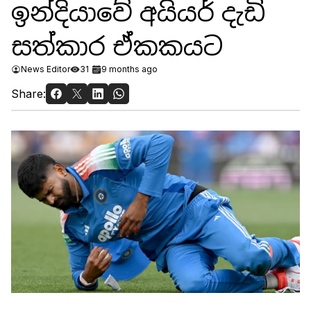
ඉන්දියාවේ අයියර් දැඩි
සත්කාර ඒකකයට
News Editor
31
9 months ago
Share: