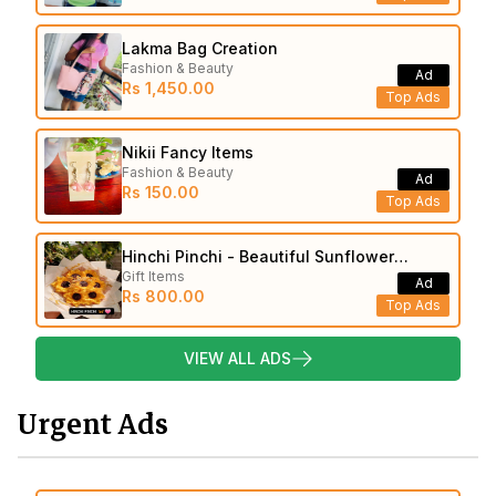
Lakma Bag Creation
Fashion & Beauty
Ad
Rs 1,450.00
Top Ads
Nikii Fancy Items
Fashion & Beauty
Ad
Rs 150.00
Top Ads
Hinchi Pinchi - Beautiful Sunflower
Gift Items
Bouquets
Ad
Rs 800.00
Top Ads
VIEW ALL ADS
Urgent Ads