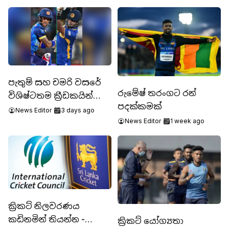
පැතුම් සහ චමරි වසරේ
රුමේෂ් තරංගට රන්
විශිෂ්ටතම ක්‍රීඩකයින්
පදක්කමක්
වෙයි
News Editor
3 days ago
News Editor
1 week ago
ක්‍රිකට් නිලවරණය
කඩිනමින් තියන්න -
ක්‍රිකට් යෝග්‍යතා