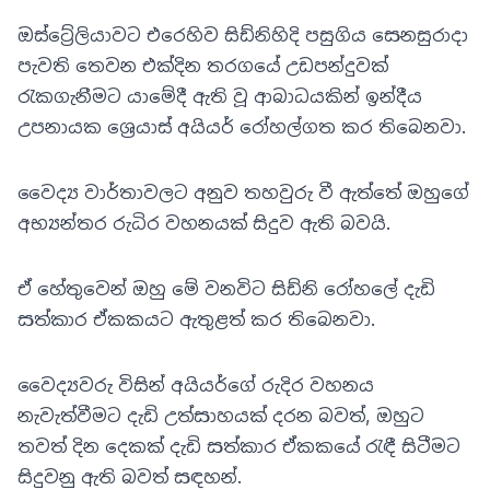
ඔස්ට්‍රේලියාවට එරෙහිව සිඩ්නිහිදි පසුගිය සෙනසුරාදා
පැවති තෙවන එක්දින තරගයේ උඩපන්දුවක්
රැකගැනීමට යාමේදී ඇති වූ ආබාධයකින් ඉන්දීය
උපනායක ශ්‍රෙයාස් අයියර් රෝහල්ගත කර තිබෙනවා.
වෛද්‍ය වාර්තාවලට අනුව තහවුරු වී ඇත්තේ ඔහුගේ
අභ්‍යන්තර රුධිර වහනයක් සිදුව ඇති බවයි.
ඒ හේතුවෙන් ඔහු මේ වනවිට සිඩ්නි රෝහලේ දැඩි
සත්කාර ඒකකයට ඇතුළත් කර තිබෙනවා.
වෛද්‍යවරු විසින් අයියර්ගේ රුදිර වහනය
නැවැත්වීමට දැඩි උත්සාහයක් දරන බවත්, ඔහුට
තවත් දින දෙකක් දැඩි සත්කාර ඒකකයේ රැඳී සිටීමට
සිදුවනු ඇති බවත් සඳහන්.