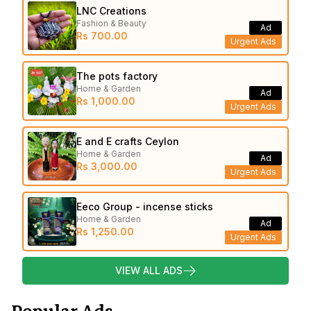
LNC Creations
Fashion & Beauty
Ad
Rs 700.00
Urgent Ads
The pots factory
Home & Garden
Ad
Rs 1,000.00
Urgent Ads
E and E crafts Ceylon
Home & Garden
Ad
Rs 3,000.00
Urgent Ads
Eeco Group - incense sticks
Home & Garden
Ad
Rs 1,250.00
Urgent Ads
VIEW ALL ADS