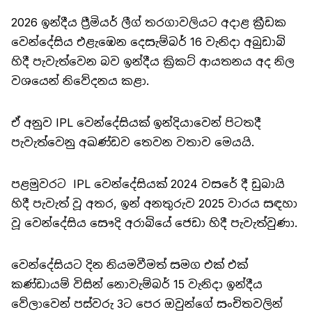
2026 ඉන්දීය ප්‍රීමියර් ලීග් තරගාවලියට අදාළ ක්‍රීඩක
වෙන්දේසිය එළැඹෙන දෙසැම්බර් 16 වැනිදා අබුඩාබි
හිදී පැවැත්වෙන බව ඉන්දීය ක්‍රිකට් ආයතනය අද නිල
වශයෙන් නිවේදනය කළා.
ඒ අනුව IPL වෙන්දේසියක් ඉන්දියාවෙන් පිටතදී
පැවැත්වෙනු
අඛණ්ඩව තෙවන වතාව මෙයයි.
පළමුවරට IPL වෙන්දේසියක් 2024 වසරේ දී ඩුබායි
හිදී පැවැත් වූ අතර, ඉන් අනතුරුව 2025 වාරය සඳහා
වූ වෙන්දේසිය සෞදි අරාබියේ ජෙඩා හිදී පැවැත්වුණා.
වෙන්දේසියට දින නියමවීමත් සමග එක් එක්
කණ්ඩායම් විසින් නොවැම්බර් 15 වැනිදා ඉන්දීය
වේලාවෙන් පස්වරු 3ට පෙර ඔවුන්ගේ සංචිතවලින්