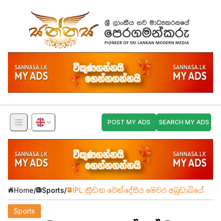
POST MY ADS
SEARCH MY ADS
Home
/
Sports
/
IPL ක්‍රීඩක වෙන්දේසිය මෙවර අබුඩාබියේ
Sports