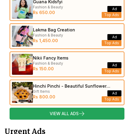
Guana Kidsfyi
Fashion & Beauty
Ad
Rs 650.00
Top Ads
Lakma Bag Creation
Fashion & Beauty
Ad
Rs 1,450.00
Top Ads
Nikii Fancy Items
Fashion & Beauty
Ad
Rs 150.00
Top Ads
Hinchi Pinchi - Beautiful Sunflower
Gift Items
Bouquets
Ad
Rs 800.00
Top Ads
VIEW ALL ADS
Urgent Ads