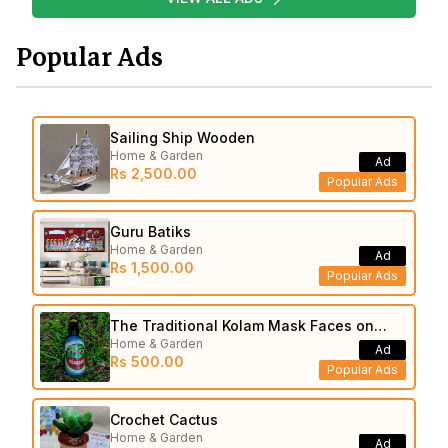
Popular Ads
Sailing Ship Wooden
Home & Garden
Ad
Rs 2,500.00
Popular Ads
Guru Batiks
Home & Garden
Ad
Rs 1,500.00
Popular Ads
The Traditional Kolam Mask Faces on
Home & Garden
Bottle
Ad
Rs 500.00
Popular Ads
Crochet Cactus
Home & Garden
Ad