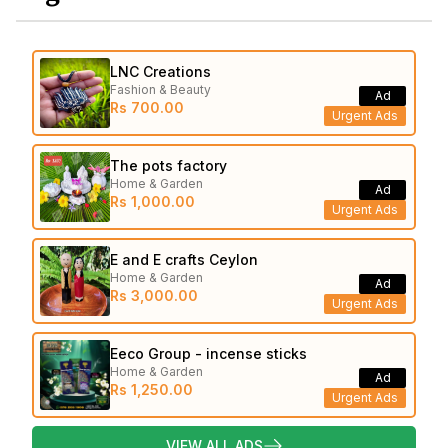
LNC Creations
Fashion & Beauty
Ad
Rs 700.00
Urgent Ads
The pots factory
Home & Garden
Ad
Rs 1,000.00
Urgent Ads
E and E crafts Ceylon
Home & Garden
Ad
Rs 3,000.00
Urgent Ads
Eeco Group - incense sticks
Home & Garden
Ad
Rs 1,250.00
Urgent Ads
VIEW ALL ADS