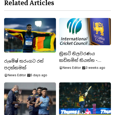
Related Articles
ක්‍රිකට් නිලවරණය
කඩිනමින් තියන්න -
රුමේෂ් තරංගට රන්
ICCයෙන් දැනුම්දීමක්
පදක්කමක්
News Editor
3 weeks ago
News Editor
5 days ago