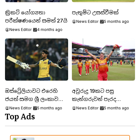
පැතුම්ට උසස්වීමක්
ක්‍රිකට් යෝග්‍යතා
පරීක්ෂණයෙන් සමත් 27යි
News Editor
5 months ago
News Editor
4 months ago
ඔස්ට්‍රේලියාවට එරෙහි
අවුරුදු 19කට පසු
ජයත් සමග ශ්‍රී ලංකාව
කැන්ගරුවන් පැරද
සුපිරි අටදෙනාගේ වටයට
වූ සිම්බාබ්වේ පිලට
News Editor
5 months ago
News Editor
5 months ago
Top Ads
ඵෙතිහාසික ජයක්