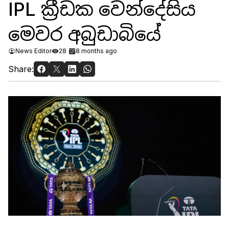
IPL ක්‍රීඩක වෙන්දේසිය
මෙවර අබුඩාබියේ
News Editor
28
8 months ago
Share: