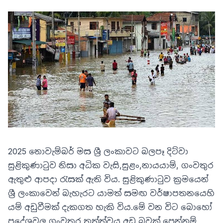
2025 නොවැම්බර් මස ශ්‍රී ලංකාවට බලපෑ දිට්වා
සුළිකුණාටුව නිසා අධික වැසි,සුළං,නායයාම්, ගංවතුර
ඇතුළු ආපදා රැසක් ඇති විය. සුළිකුණාටුව ක්‍රමයෙන්
ශ්‍රී ලංකාවෙන් බැහැරට යාමත් සමඟ වර්ෂාපතනයෙහි
යම් අඩුවීමක් දැකගත හැකි විය.මේ වන විට බොහෝ
ප්‍රදේශවල ගංවතුර තත්ත්වය අඩු බවක් පෙන්නුම්