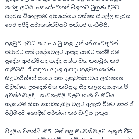
කරනු ලබයි. කෙසේවෙතත් මීළඟට මුහුණ දීමට
සිදුවන විශාලතම අභියෝගය වන්නෙ සියල්ල නැවත
පෙර පරිදි යථාතත්ත්වයට පත්කර ගැනීමයි.
පළමුව අවධානය යොමු කළ යුත්තේ ගංවතුරින්
පීඩාවට පත් ප්‍රදේශවලට ආපසු යාමට තරම් එම
ප්‍රදේශ ආරක්ෂිතද නැද්ද යන්න වග තහවුරු කර
ගැනීමයි. ඒ සඳහා අදාළ ආපදා කළමනාකරණ
නිළධාරීන්ගේ සහය සහ දැනුවත්භාවය ලබාගෙන
ඔවුන්ගෙ උපදෙස් මත කටයුතු සිදු කළයුතුය.ඇතැම්
අවස්ථාවලදී ගොඩනැගිලි වලට හානී වී තිබිය
හැක.එම නිසා ගොඩනැගිලි වලට ඇතුළු වීමට පෙර ඒ
පිළිබඳව හොඳින් පරීක්ශා කර බැලිය යුතුය.
විදුලිය විසන්ධි කිරීමෙන් පසු නිවෙස් වලට ඇතුළු වීම