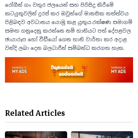
රෝගීන් ගං වතුර ජලයෙන් සහ පිරිසිදු කිරීමේ
කටයුතුවලින් දුරස් කර ඔවුන්ගේ මානසික තත්ත්වය
පිළිබඳව අවධානය යොමු කළ යුතුය.රක්ෂණ සමාගම්
සමඟ ගනුදෙනු කරන්නෙ නම් හානියට පත් දේපළවල
ඡායාරූප හෝ වීඩීයෝ ගෙන හානි වාර්තා කර අදාළ
වන්දි ලබා දෙන බලධාරීන් සම්බන්ධ කරගත හැක.
Related Articles