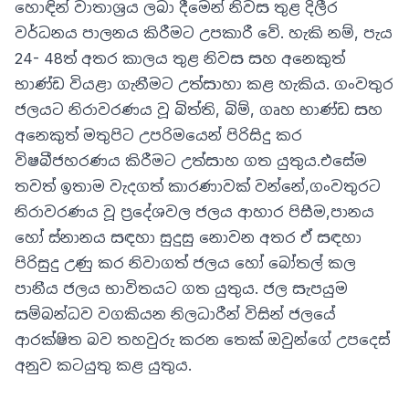
හොඳින් වාතාශ්‍රය ලබා දීමෙන් නිවස තුළ දිලීර
වර්ධනය පාලනය කිරීමට උපකාරී වේ. හැකි නම්, පැය
24- 48ත් අතර කාලය තුළ නිවස සහ අනෙකුත්
භාණ්ඩ වියළා ගැනීමට උත්සාහා කළ හැකිය. ගංවතුර
ජලයට නිරාවරණය වූ බිත්ති, බිම්, ගෘහ භාණ්ඩ සහ
අනෙකුත් මතුපිට උපරිමයෙන් පිරිසිදු කර
විෂබීජහරණය කිරීමට උත්සාහ ගත යුතුය.එසේම
තවත් ඉතාම වැදගත් කාරණාවක් වන්නේ,ගංවතුරට
නිරාවරණය වූ ප්‍රදේශවල ජලය ආහාර පිසීම,පානය
හෝ ස්නානය සඳහා සුදුසු නොවන අතර ඒ සඳහා
පිරිසුදු උණු කර නිවාගත් ජලය හෝ බෝතල් කල
පානීය ජලය භාවිතයට ගත යුතුය. ජල සැපයුම
සම්බන්ධව වගකියන නිලධාරීන් විසින් ජලයේ
ආරක්ෂිත බව තහවුරු කරන තෙක් ඔවුන්ගේ උපදෙස්
අනුව කටයුතු කළ යුතුය.