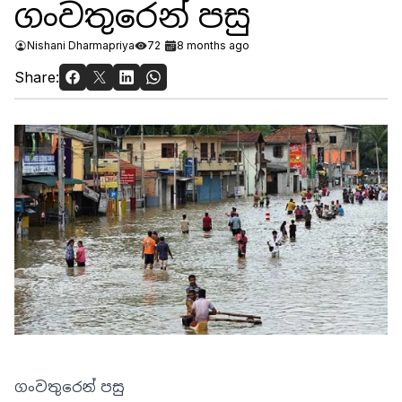
ගංවතුරෙන් පසු
Nishani Dharmapriya
72
8 months ago
Share:
ගංවතුරෙන් පසු