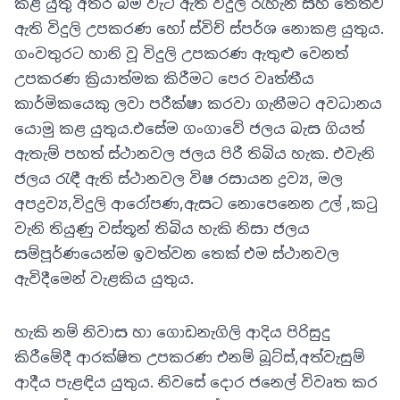
කළ යුතු අතර බිම වැටී ඇති විදුලි රැහැන් සහ තෙත්ව
ඇති විදුලි උපකරණ හෝ ස්විච් ස්පර්ශ නොකළ යුතුය.
ගංවතුරට හානි වූ විදුලි උපකරණ ඇතුළු වෙනත්
උපකරණ ක්‍රියාත්මක කිරීමට පෙර වෘත්තීය
කාර්මිකයෙකු ලවා පරීක්ෂා කරවා ගැනීමට අවධානය
යොමු කළ යුතුය.එසේම ගංගාවේ ජලය බැස ගියත්
ඇතැම් පහත් ස්ථානවල ජලය පිරී තිබිය හැක. එවැනි
ජලය රැඳී ඇති ස්ථානවල විෂ රසායන ද්‍රව්‍ය, මල
අපද්‍රව්‍ය,විදුලි ආරෝපණ,ඇසට නොපෙනෙන උල් ,කටු
වැනි තියුණු වස්තූන් තිබිය හැකි නිසා ජලය
සම්පූර්ණයෙන්ම ඉවත්වන තෙක් එම ස්ථානවල
ඇවිදීමෙන් වැළකිය යුතුය.
හැකි නම් නිවාස හා ගොඩනැගිලි ආදිය පිරිසුදු
කිරීමේදී ආරක්ෂිත උපකරණ එනම් බූට්ස්,අත්වැසුම්
ආදීය පැළඳිය යුතුය. නිවසේ දොර ජනෙල් විවෘත කර