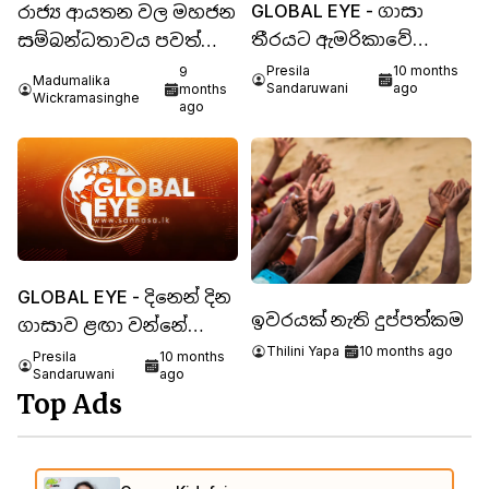
GLOBAL EYE - ගාසා
රාජ්‍ය ආයතන වල මහජන
තීරයට ඇමරිකාවේ
සම්බන්ධතාවය පවත්වා
මැදිහත් වීමෙන් නව සාම
ගැනීම සඳහා ශ්‍රී ලාංකේය
Presila
10 months
9
Madumalika
Sandaruwani
ago
months
සැලැස්මක්
සංස්කෘතික අංග
Wickramasinghe
ago
යොදා ගැනීම : විශ්වාසය
ගොඩනැගීමේ උපාය
මාර්ග සහ
ප්‍රතිසංස්කරණීය මාවත
GLOBAL EYE - දිනෙන් දින
ඉවරයක් නැති දුප්පත්කම
ගාසාව ළඟා වන්නේ
මරණයට ද?
Thilini Yapa
10 months ago
Presila
10 months
Sandaruwani
ago
Top Ads