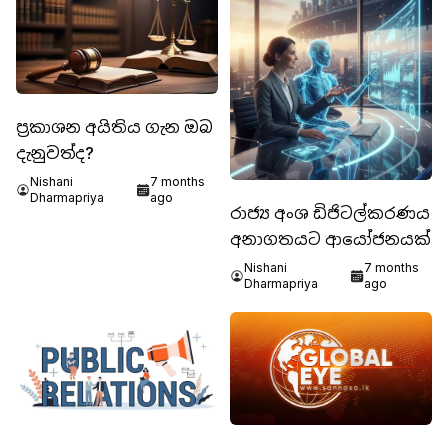
ප්‍රකාශන අයිතිය ගැන ඔබ
දැනුවත්ද?
Nishani
7 months
Dharmapriya
ago
රාජ්‍ය අංශ ඩිජිටල්කරණය
අනාගතයට ආයෝජනයක්
Nishani
7 months
Dharmapriya
ago