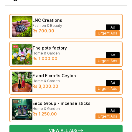
LNC Creations
Fashion & Beauty
Ad
Rs 700.00
Urgent Ads
The pots factory
Home & Garden
Ad
Rs 1,000.00
Urgent Ads
E and E crafts Ceylon
Home & Garden
Ad
Rs 3,000.00
Urgent Ads
Eeco Group - incense sticks
Home & Garden
Ad
Rs 1,250.00
Urgent Ads
VIEW ALL ADS