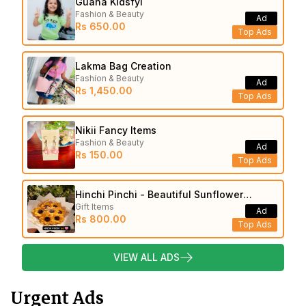
Guana Kidsfyi
Fashion & Beauty
Ad
Rs 650.00
Top Ads
Lakma Bag Creation
Fashion & Beauty
Ad
Rs 1,450.00
Top Ads
Nikii Fancy Items
Fashion & Beauty
Ad
Rs 150.00
Top Ads
Hinchi Pinchi - Beautiful Sunflower
Gift Items
Bouquets
Ad
Rs 800.00
Top Ads
VIEW ALL ADS
Urgent Ads