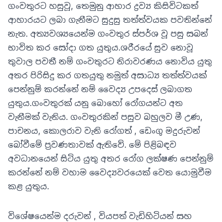
ගංවතුරට හසුවූ, තෙමුනු ආහාර ද්‍රව්‍ය කිසිවිටකත්
ආහාරයට ලබා ගැනීමට සුදුසු තත්ත්වයක පවතින්නේ
නැත. අත්‍යවශ්‍යයෙන්ම ගංවතුර ස්පර්ශ වූ පසු සබන්
භාවිත කර සෝදා ගත යුතුය.ශරීරයේ සුව නොවූ
තුවාල පවතී නම් ගංවතුරට නිරාවරණය නොවිය යුතු
අතර පිරිසිදු කර ගතයුතු නමුත් අසාධ්‍ය තත්ත්වයක්
පෙන්නුම් කරන්නේ නම් වෛද්‍ය උපදෙස් ලබාගත
යුතුය.ගංවතුරක් යනු බොහෝ රෝගයන්ට අත
වැනීමක් වැනිය. ගංවතුරකින් පසුව බහුලව මී උණ,
පාචනය, කොලරාව වැනි රෝගත් , ඩෙංගු මදුරුවන්
බෝවීමේ ප්‍රවණතාවක් ඇතිවේ. මේ පිළිබඳව
අවධානයෙන් සිටිය යුතු අතර රෝග ලක්ෂණ පෙන්නුම්
කරන්නේ නම් වහාම වෛද්‍යවරයෙක් වෙත යොමුවීම
කළ යුතුය.
විශේෂයෙන්ම දරුවන් , වියපත් වැඩිහිටියන් සහ