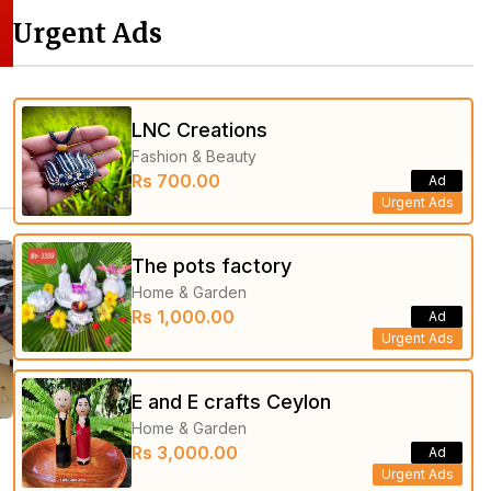
Urgent Ads
LNC Creations
Fashion & Beauty
Rs 700.00
Ad
Urgent Ads
The pots factory
Home & Garden
Rs 1,000.00
Ad
Urgent Ads
E and E crafts Ceylon
Home & Garden
Rs 3,000.00
Ad
Urgent Ads