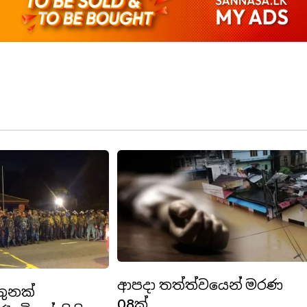
ආපදා තත්ත්වයෙන් මරණ
තුනක්
08ක්