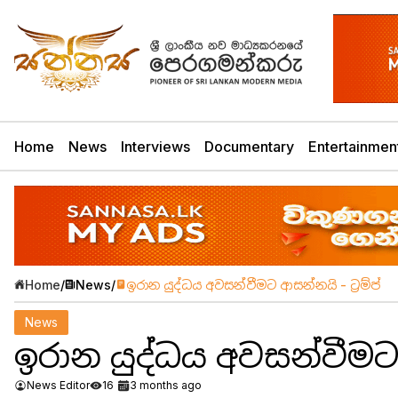
Home
News
Interviews
Documentary
Entertainmen
Home
/
News
/
ඉරාන යුද්ධය අවසන්වීමට ආසන්නයි - ට්‍රම්ප්
News
ඉරාන යුද්ධය අවසන්වීමට ආ
News Editor
16
3 months ago