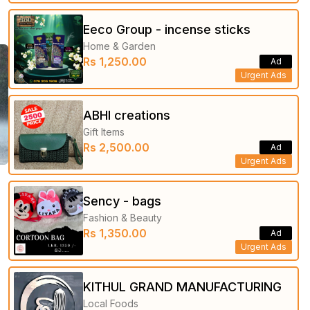
Eeco Group - incense sticks
Home & Garden
Rs 1,250.00
Ad
Urgent Ads
ABHI creations
Gift Items
Rs 2,500.00
Ad
Urgent Ads
Sency - bags
Fashion & Beauty
Rs 1,350.00
Ad
Urgent Ads
KITHUL GRAND MANUFACTURING
Local Foods