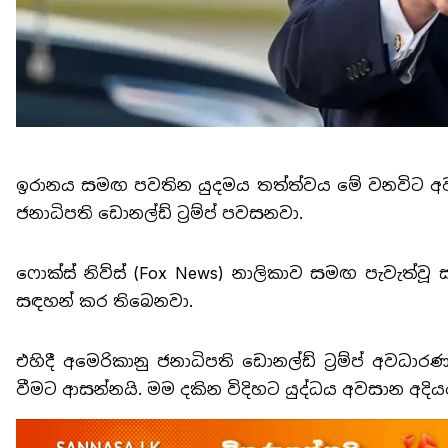
ඉරානය සමඟ පවතින යුදමය තත්ත්වය මේ වනවිට අ
ජනාධිපති ඩොනල්ඩ් ට්‍රම්ප් පවසනවා.
ෆොක්ස් නිව්ස් (Fox News) නාලිකාව සමඟ පැවැත්ව
සඳහන් කර තිබෙනවා.
එහිදී අමෙරිකානු ජනාධිපති ඩොනල්ඩ් ට්‍රම්ප් අ
වීමට ආසන්නයි. මම දකින විදිහට යුද්ධය අවසාන අදිය