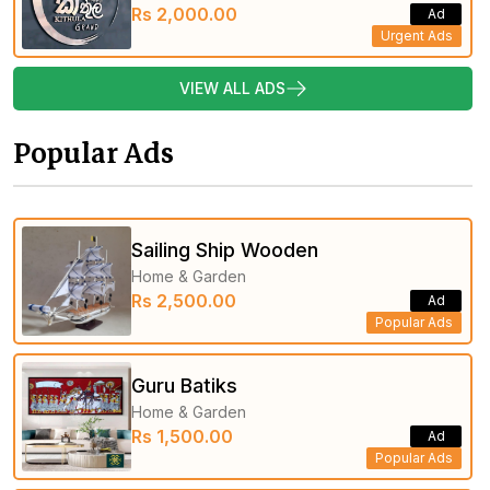
Rs 2,000.00
Ad
Urgent Ads
VIEW ALL ADS
Popular Ads
Sailing Ship Wooden
Home & Garden
Rs 2,500.00
Ad
Popular Ads
Guru Batiks
Home & Garden
Rs 1,500.00
Ad
Popular Ads