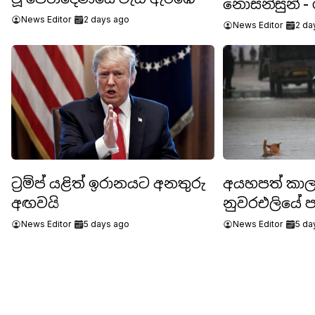
නොසන්සුන් - 
News Editor
2 days ago
දෙනෙකු මරු
News Editor
2 da
ට්‍රම්ප් යළිත් ඉරානයට අනතුරු
අයහපත් කා
අඟවයි
නුවරඑලියේ ප
News Editor
5 days ago
News Editor
5 da