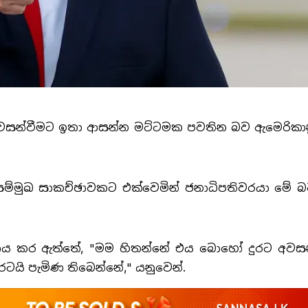
වසන්වීමට ඉතා ආසන්න මට්ටමක පවතින බව ඇමෙරිකා
ූ සම්මුඛ සාකච්ඡාවකට එක්වෙමින් ජනාධිපතිවරයා මේ 
වධාරණය කර ඇත්තේ, "මම හිතන්නේ එය බොහෝ දුරට අවස
රටයි පැමිණ තිබෙන්නේ," යනුවෙන්.