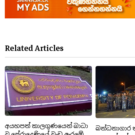
Related Articles
අයහපත් කාලගුණයෙන් බාධා
බන්ධනාගාර 
වූ පේරාදෙණියේ වැඩ ඇරඹේ