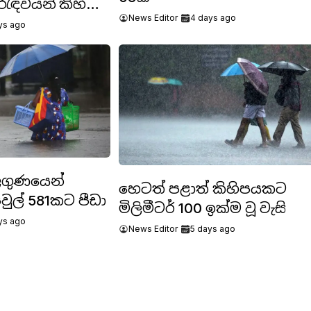
රැඳවියන් කිහිප
News Editor
4 days ago
ට
ys ago
ලගුණයෙන්
හෙටත් පළාත් කිහිපයකට
වුල් 581කට පීඩා
මිලිමීටර් 100 ඉක්ම වූ වැසි
ys ago
News Editor
5 days ago