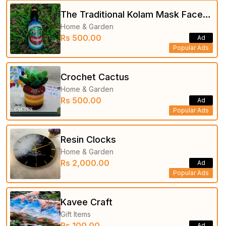
The Traditional Kolam Mask Faces
Home & Garden
on Bottle
Rs 500.00
Ad
Popular Ads
Crochet Cactus
Home & Garden
Rs 500.00
Ad
Popular Ads
Resin Clocks
Home & Garden
Rs 2,000.00
Ad
Popular Ads
Kavee Craft
Gift Items
Rs 100.00
Ad