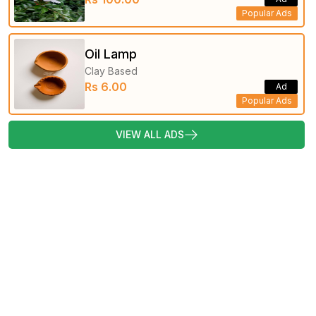
Popular Ads
Oil Lamp
Clay Based
Rs 6.00
Ad
Popular Ads
VIEW ALL ADS