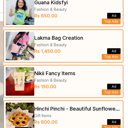
Guana Kidsfyi
Fashion & Beauty
Rs 650.00
Ad
Top Ads
Lakma Bag Creation
Fashion & Beauty
Rs 1,450.00
Ad
Top Ads
Nikii Fancy Items
Fashion & Beauty
Rs 150.00
Ad
Top Ads
Hinchi Pinchi - Beautiful Sunflower
Gift Items
Bouquets
Rs 800.00
Ad
Top Ads