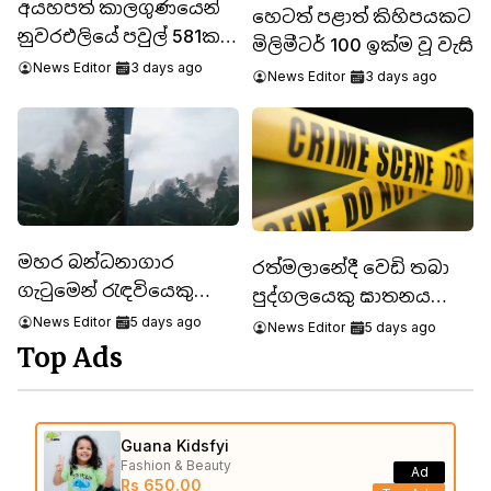
අයහපත් කාලගුණයෙන්
හෙටත් පළාත් කිහිපයකට
නුවරඑලියේ පවුල් 581කට
මිලිමීටර් 100 ඉක්ම වූ වැසි
පීඩා
News Editor
3 days ago
News Editor
3 days ago
මහර බන්ධනාගාර
රත්මලානේදී වෙඩි තබා
ගැටුමෙන් රැඳවියෙකු
පුද්ගලයෙකු ඝාතනය
මරුට
News Editor
5 days ago
කෙරේ
News Editor
5 days ago
Top Ads
Guana Kidsfyi
Fashion & Beauty
Ad
Rs 650.00