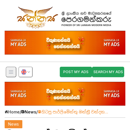
POST MY ADS
SEARCH MY ADS
Home
/
News
/
හිටපු පාර්ලිමේන්තු මන්ත්‍රී චන්දන
කත්‍රිආරච්චි ගිනි අවි සමග අත්අඩංගුවට
News