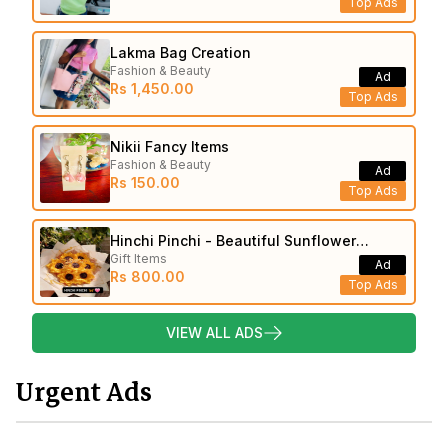
Top Ads
Lakma Bag Creation
Fashion & Beauty
Ad
Rs 1,450.00
Top Ads
Nikii Fancy Items
Fashion & Beauty
Ad
Rs 150.00
Top Ads
Hinchi Pinchi - Beautiful Sunflower
Gift Items
Bouquets
Ad
Rs 800.00
Top Ads
VIEW ALL ADS
Urgent Ads