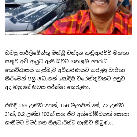
හිටපු පාර්ලිමේන්තු මන්ත්‍රී චන්දන කත්‍රිආරච්චි මහතා
සතුව අවි ආයුධ ඇති බවට කොළඹ අපරාධ
කොට්ඨාසය කැස්බෑව අධිකරණයට කරුණු වාර්තා
කිරීමෙන් පසු ලබාගත් සෝදිසි වරෙන්තුවකට අනුව
අද ඔහුගේ නිවස පරීක්ෂා කෙරුණා.
එහිදී T56 උණ්ඩ 221ක්, T56 මැගසින් 2ක්, 7.2 උණ්ඩ
31ක්, 0.2 උණ්ඩ 103ක් සහ ජීව අත්බෝම්බයක් සොයා
ගැනීමට විමර්ශන නිලධාරීන්ට හැකිව තිබුණා.