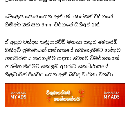
මෙලෙස සොයාගෙන ඇත්තේ ෂොට්ගන් වර්ගයේ
ගිනිඅවි 2ක් සහ 9mm වර්ගයේ ගිනිඅවි 2ක්.
ඒ අනුව චන්දන කත්‍රිආරච්චි මහතා සතුව මෙතරම්
ගිනිඅවි ප්‍රමාණයක් සන්තකයේ තබාගැනීමට හේතුව
අනාවරණය කරගැනීම සඳහා වෙනම විමර්ශනයක්
ආරම්භ කිරීමට කොළඹ අපරාධ කොට්ඨාසයේ
නිලධාරීන් පියවර ගෙන ඇති බවද වාර්තා වනවා.