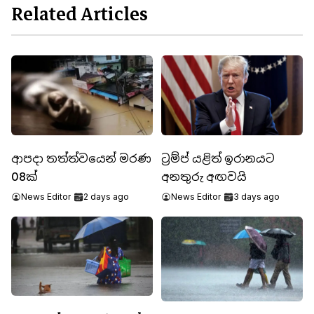
Related Articles
ආපදා තත්ත්වයෙන් මරණ
ට්‍රම්ප් යළිත් ඉරානයට
08ක්
අනතුරු අඟවයි
News Editor
2 days ago
News Editor
3 days ago