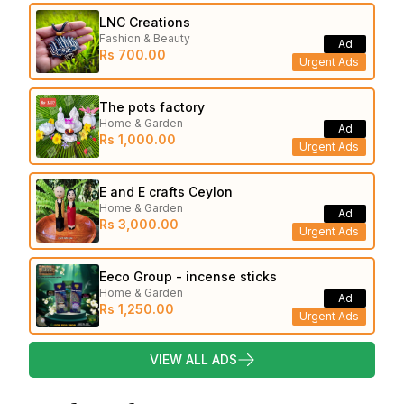
LNC Creations
Fashion & Beauty
Ad
Rs 700.00
Urgent Ads
The pots factory
Home & Garden
Ad
Rs 1,000.00
Urgent Ads
E and E crafts Ceylon
Home & Garden
Ad
Rs 3,000.00
Urgent Ads
Eeco Group - incense sticks
Home & Garden
Ad
Rs 1,250.00
Urgent Ads
VIEW ALL ADS