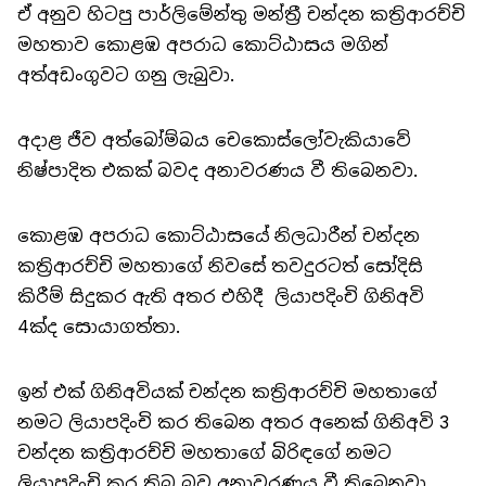
ඒ අනුව හිටපු පාර්ලිමේන්තු මන්ත්‍රී චන්දන කත්‍රිආරච්චි
මහතාව කොළඹ අපරාධ කොට්ඨාසය මගින්
අත්අඩංගුවට ගනු ලැබුවා.
අදාළ ජීව අත්බෝම්බය චෙකොස්ලෝවැකියාවේ
නිෂ්පාදිත එකක් බවද අනාවරණය වී තිබෙනවා.
කොළඹ අපරාධ කොට්ඨාසයේ නිලධාරීන් චන්දන
කත්‍රිආරච්චි මහතාගේ නිවසේ තවදුරටත් සෝදිසි
කිරීම් සිදුකර ඇති අතර එහිදී ලියාපදිංචි ගිනිඅවි
4ක්ද සොයාගත්තා.
ඉන් එක් ගිනිඅවියක් චන්දන කත්‍රිආරච්චි මහතාගේ
නමට ලියාපදිංචි කර තිබෙන අතර අනෙක් ගිනිඅවි 3
චන්දන කත්‍රිආරච්චි මහතාගේ බිරිඳගේ නමට
ලියාපදිංචි කර තිබූ බව අනාවරණය වී තිබෙනවා.