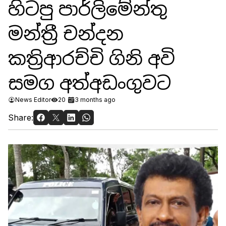
හිටපු පාර්ලිමේන්තු
මන්ත්‍රී චන්දන
කත්‍රිආරච්චි ගිනි අවි
සමග අත්අඩංගුවට
News Editor
20
3 months ago
Share: