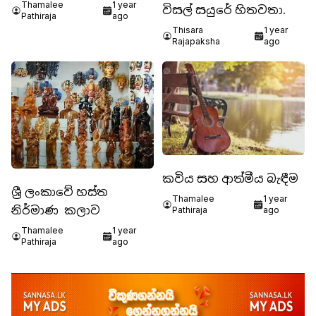
Thamalee
1 year
විසල් සයුරේ හිතවතා.
Pathiraja
ago
Thisara
1 year
Rajapaksha
ago
කවිය සහ ආත්මීය බැඳීම
ශ්‍රී ලංකාවේ හස්ත
Thamalee
1 year
නිර්මාණ කලාව
Pathiraja
ago
Thamalee
1 year
Pathiraja
ago