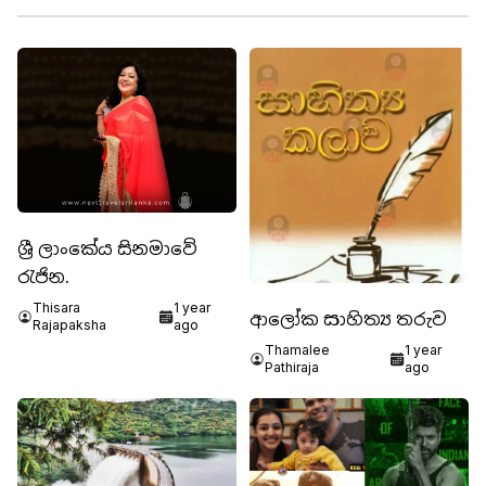
ශ්‍රී ලාංකේය සිනමාවේ
රැජින.
Thisara
1 year
ආලෝක සාහිත්‍ය තරුව
Rajapaksha
ago
Thamalee
1 year
Pathiraja
ago