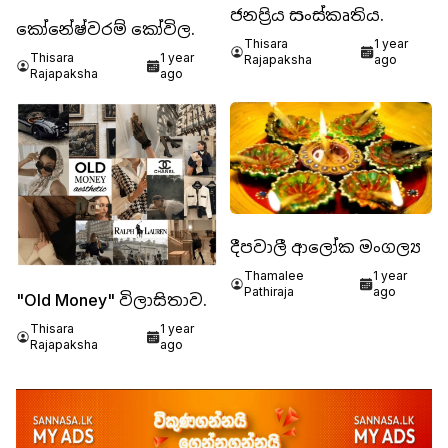
ජනප්‍රිය සංස්කෘතිය.
කෝනේෂ්වරම් කෝවිල.
Thisara
1 year
Thisara
1 year
Rajapaksha
ago
Rajapaksha
ago
දීපවාලී ආලෝක මංගල්‍ය
Thamalee
1 year
Pathiraja
ago
"Old Money" විලාසිතාව.
Thisara
1 year
Rajapaksha
ago