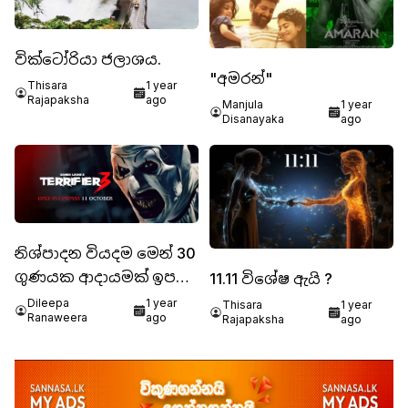
වික්ටෝරියා ජලාශය.
"අමරන්"
Thisara
1 year
Rajapaksha
ago
Manjula
1 year
Disanayaka
ago
නිශ්පාදන වියදම මෙන් 30
ගුණයක ආදායමක් ඉපයූ
11.11 විශේෂ ඇයි ?
TERRIFIER 3
Dileepa
1 year
Thisara
1 year
Ranaweera
ago
Rajapaksha
ago