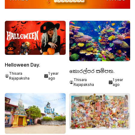
Helloween Day.
කොරල්පර සම්පත.
Thisara
1 year
Rajapaksha
ago
Thisara
1 year
Rajapaksha
ago