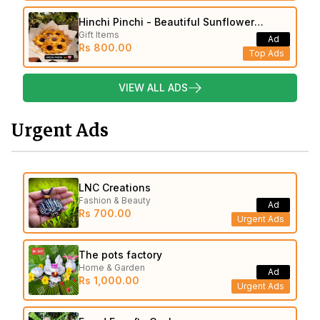
Hinchi Pinchi - Beautiful Sunflower
Gift Items
Bouquets
Ad
Rs 800.00
Top Ads
VIEW ALL ADS
Urgent Ads
LNC Creations
Fashion & Beauty
Ad
Rs 700.00
Urgent Ads
The pots factory
Home & Garden
Ad
Rs 1,000.00
Urgent Ads