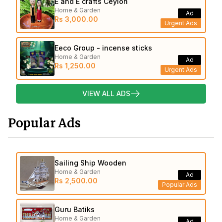
E and E crafts Ceylon
Home & Garden
Ad
Rs 3,000.00
Urgent Ads
Eeco Group - incense sticks
Home & Garden
Ad
Rs 1,250.00
Urgent Ads
VIEW ALL ADS
Popular Ads
Sailing Ship Wooden
Home & Garden
Ad
Rs 2,500.00
Popular Ads
Guru Batiks
Home & Garden
Ad