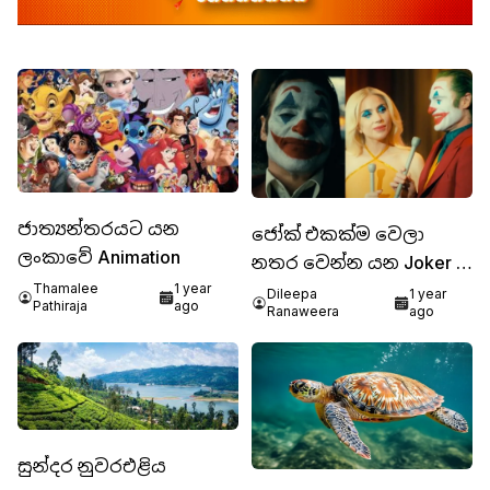
ජාත්‍යන්තරයට යන
ජෝක් එකක්ම වෙලා
ලංකාවේ Animation
නතර වෙන්න යන Joker -
Thamalee
1 year
2
Dileepa
1 year
Pathiraja
ago
Ranaweera
ago
සුන්දර නුවරඑළිය